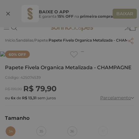
Ganhe 10% OFF na coleção utilizando o código do seu vendedor*
S
BAIXE O APP
BAIXAR
E garanta
15% OFF
na
primeira compra
0
Sandálias
Papete
Papete Fivela Organica Metalizada - CHAMPAG
Clique
para dar zoom.
60
% OFF
Papete Fivela Organica Metalizada - CHAMPAGNE
Código
:
425074539
R$
79
,
90
R$
199
,
90
Parcelamento
ou
6
x
de
R$
13
,
31
sem juros
Tamanho
:
34
34
35
36
37