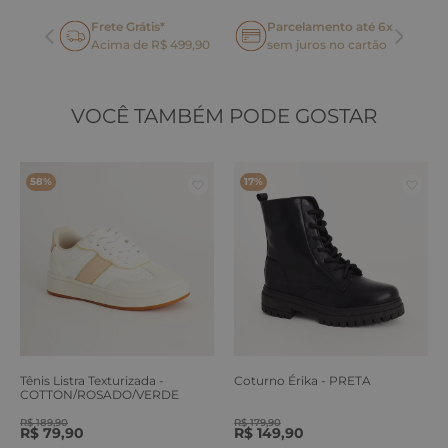
Frete Grátis*
Parcelamento até 6x
oca
Acima de R$ 499,90
sem juros no cartão
VOCÊ TAMBÉM PODE GOSTAR
58%
17%
Tênis Listra Texturizada -
Coturno Érika - PRETA
COTTON/ROSADO/VERDE
ERVA
R$
189
,
90
R$
179
,
90
R$
79
,
90
R$
149
,
90