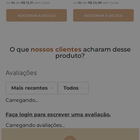
ou
6
x
de
R$
13
,
31
sem juros
ou
6
x
de
R$
24
,
98
sem juros
ADICIONAR A SACOLA
ADICIONAR A SACOLA
O que
nossos clientes
acharam desse
produto?
Avaliações
Mais recentes
Todos
Carregando…
Faça login para escrever uma avaliação.
Carregando avaliações…