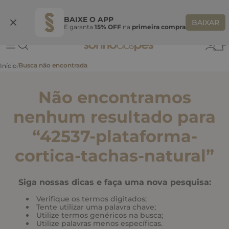
Ganhe 10% OFF
na primeira compra
S
BEMVINDASONHO
COPIAR
BAIXE O APP
BAIXAR
E garanta
15% OFF
na
primeira compra
0
Não encontramos
nenhum resultado para
“
42537-plataforma-
cortica-tachas-natural
”
Siga nossas dicas e faça uma nova pesquisa:
Verifique os termos digitados;
Tente utilizar uma palavra chave;
Utilize termos genéricos na busca;
Utilize palavras menos específicas.