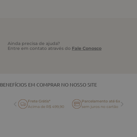
Ainda precisa de ajuda?
Entre em contato através do
Fale Conosco
VOCÊ TAMBÉM PODE GOSTAR
BENEFÍCIOS EM COMPRAR NO NOSSO SITE
Frete Grátis*
Parcelamento até 6x
oca
Acima de R$ 499,90
sem juros no cartão