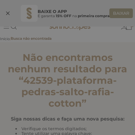
Ganhe 10% OFF
na primeira compra
S
BEMVINDASONHO
COPIAR
BAIXE O APP
BAIXAR
E garanta
15% OFF
na
primeira compra
0
Não encontramos
nenhum resultado para
“
42539-plataforma-
pedras-salto-rafia-
cotton
”
Siga nossas dicas e faça uma nova pesquisa:
Verifique os termos digitados;
Tente utilizar uma palavra chave;