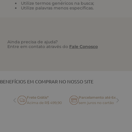
Utilize termos genéricos na busca;
Utilize palavras menos específicas.
Ainda precisa de ajuda?
Entre em contato através do
Fale Conosco
VOCÊ TAMBÉM PODE GOSTAR
BENEFÍCIOS EM COMPRAR NO NOSSO SITE
Frete Grátis*
Parcelamento até 6x
oca
Acima de R$ 499,90
sem juros no cartão