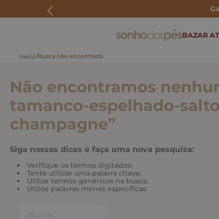
Ga
ERMOS MAIS BUSCADOS
BAZAR AT
rasteira
papete
Não encontramos nenhum
tenis
bolsa
tamanco-espelhado-salto
bota
champagne
”
Siga nossas dicas e faça uma nova pesquisa:
Verifique os termos digitados;
Tente utilizar uma palavra chave;
Utilize termos genéricos na busca;
Utilize palavras menos específicas.
Buscar