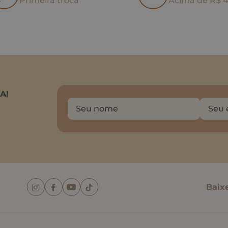
Primeira troca
Acima de R$ 
A!
Baix