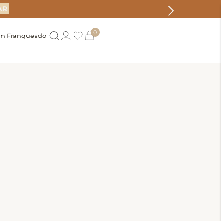
AR
0
um Franqueado