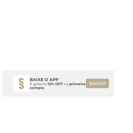
BAIXE O APP
BAIXAR
E garanta
15% OFF
na
primeira
compra