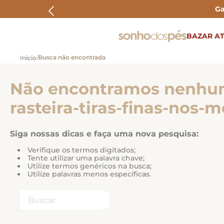
Ga
ERMOS MAIS BUSCADOS
BAZAR AT
rasteira
papete
Não encontramos nenhum
tenis
bolsa
rasteira-tiras-finas-nos-
bota
Siga nossas dicas e faça uma nova pesquisa:
Verifique os termos digitados;
Tente utilizar uma palavra chave;
Utilize termos genéricos na busca;
Utilize palavras menos específicas.
Buscar