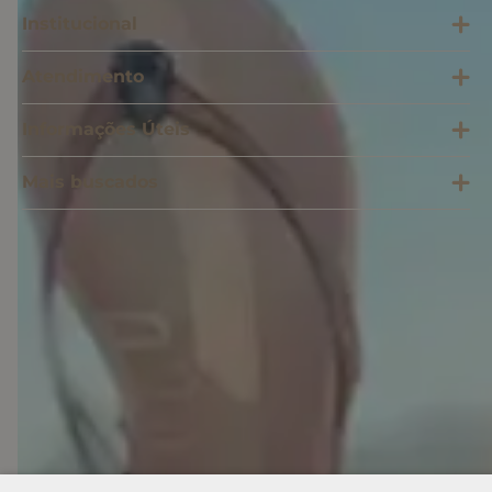
Institucional
Atendimento
Informações Úteis
Mais buscados
SOMOS SONHO LTDA
Cnpj: 28.445.729/0001-90 | IE: 11.902.839 | (21) 3606-0200
admecommerce@sonhodospes.com.br
Estrada Do Campo D'areia, 132, CD Sonho dos Pés
Rio de Janeiro, RJ, 22743-310