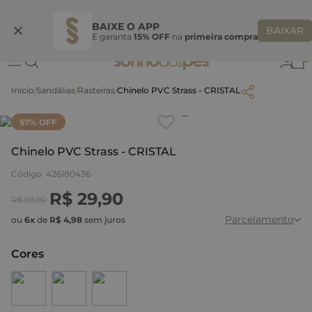
Ganhe 10% OFF na coleção utilizando o código do seu vendedor*
S
BAIXE O APP
BAIXAR
E garanta
15% OFF
na
primeira compra
0
Sandálias
Rasteiras
Chinelo PVC Strass - CRISTAL
Clique
para dar zoom.
57
% OFF
Chinelo PVC Strass - CRISTAL
Código
:
426180436
R$
29
,
90
R$
69
,
90
Parcelamento
ou
6
x
de
R$
4
,
98
sem juros
Cores