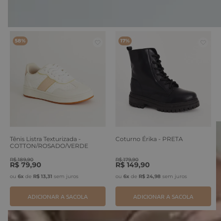
VOCÊ TAMBÉM PODE GOSTAR
58%
17%
Tênis Listra Texturizada -
Coturno Érika - PRETA
COTTON/ROSADO/VERDE
ERVA
R$
189
,
90
R$
179
,
90
R$
79
,
90
R$
149
,
90
ou
6
x
de
R$
13
,
31
sem juros
ou
6
x
de
R$
24
,
98
sem juros
ADICIONAR A SACOLA
ADICIONAR A SACOLA