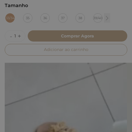
Tamanho
:
33/34
33/34
35
36
37
38
39/40
Comprar Agora
Adicionar ao carrinho