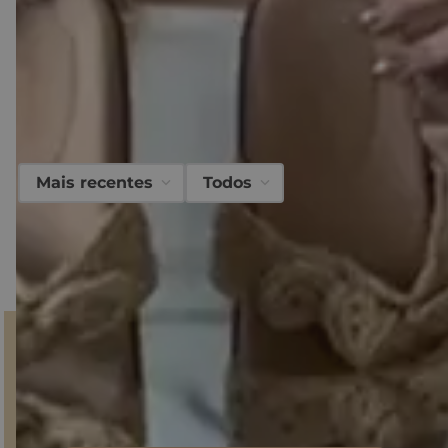
O que
nossos clientes
acharam desse
produto?
Avaliações
Mais recentes
Todos
Carregando…
Faça login para escrever uma avaliação.
Carregando avaliações…
GANHE 10% NA PRIMEIRA COMPRA!
Inscreva-se em nossa Newsletter
e fique por dentro do
mundo Sonho dos Pés, descontos e produtos
exclusivos.