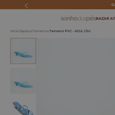
G
ERMOS MAIS BUSCADOS
BAZAR AT
rasteira
Sapatos
Tamancos
Tamanco PVC - AZUL CEU
papete
tenis
bolsa
bota