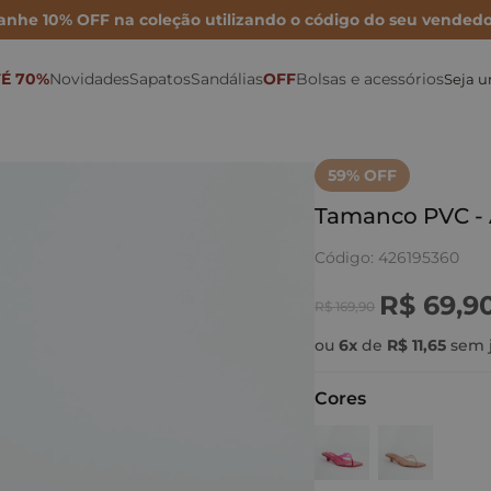
anhe 10% OFF na coleção utilizando o código do seu vendedo
É 70%
Novidades
Sapatos
Sandálias
OFF
Bolsas e acessórios
Seja 
Sonho por Nay
Mocassins
Bolsa Maxi
Rasteiras
Porta Cartão
Mules
Inverno 26
Sapatilhas
Bolsa Média
Anabelas
Ver todas as Bolsas
59
% OFF
Metalizados
Scarpins
Bolsa Mini
Plataformas
Tamanco PVC -
Para festas
Tamancos
Bolsas de couro
Sandálias Altas
Código
:
426195360
Para o dia
Tênis e Oxford
Cintos
Sandálias médias e baixas
R$
69
,
9
R$
169
,
90
Para trabalhar
Botas e Coturnos
Carteiras
Papete
ou
6
x
de
R$
11
,
65
sem 
Cores