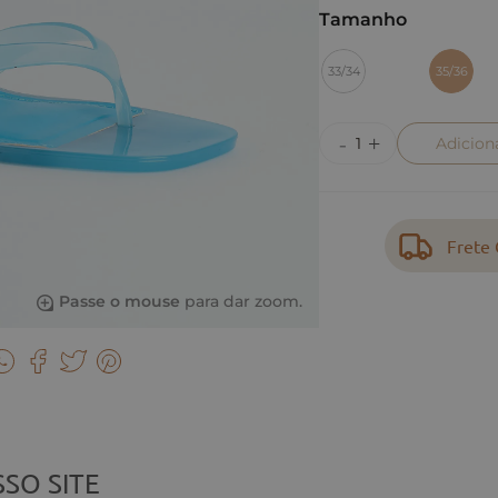
Tamanho
33/34
35/36
Adicion
Frete 
Passe o mouse
para dar zoom.
SO SITE