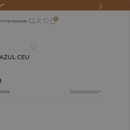
r*
0
um Franqueado
 AZUL CEU
0
Parcelamento
juros