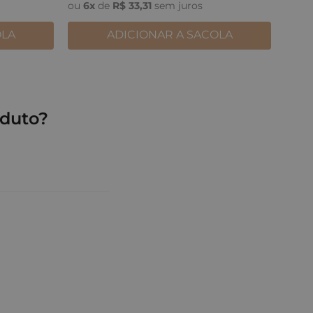
ou
6
x
de
R$
33
,
31
sem juros
OLA
ADICIONAR A SACOLA
duto?