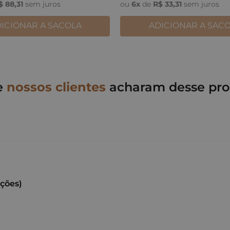
$
88
,
31
sem juros
ou
6
x
de
R$
33
,
31
sem juros
ICIONAR A SACOLA
ADICIONAR A SAC
e
nossos clientes
acharam desse pro
ações)