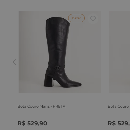
Bazar
Bota Couro Maris - PRETA
Bota Couro
R$
529
,
90
R$
529
,
34
35
36
37
38
39
34
35
3