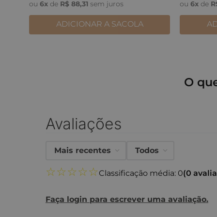
ou
6
x
de
R$
88
,
31
sem juros
ou
6
x
de
R
ADICIONAR A SACOLA
AD
O qu
Avaliações
Mais recentes
Todos
☆
☆
☆
☆
☆
Classificação média: 0
(0 avali
Faça login para escrever uma avaliação.