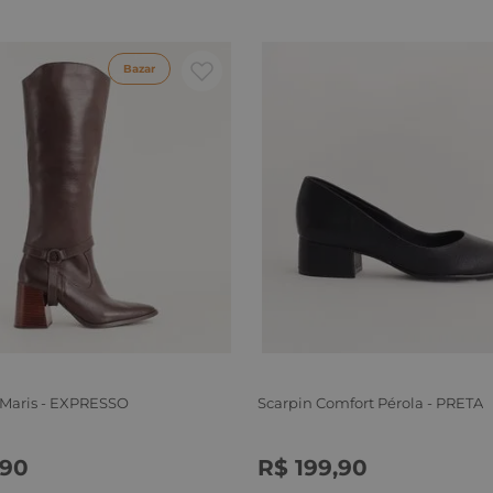
Bazar
 Maris - EXPRESSO
Scarpin Comfort Pérola - PRETA
90
R$
199
,
90
6
37
38
39
34
35
36
37
38
39
40