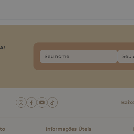
A!
Baix
to
Informações Úteis