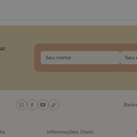
A!
Baix
to
Informações Úteis