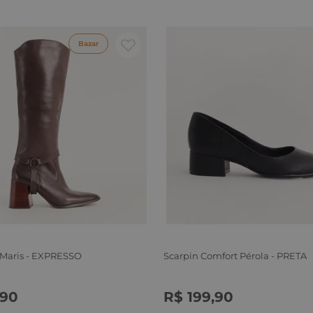
Bazar
 Maris - EXPRESSO
Scarpin Comfort Pérola - PRETA
90
R$
199
,
90
6
37
38
39
34
35
36
37
38
39
40