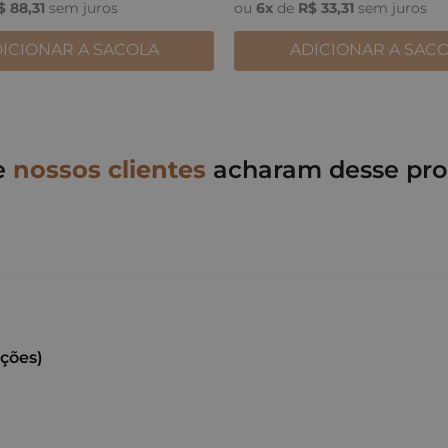
$
88
,
31
sem juros
ou
6
x
de
R$
33
,
31
sem juros
ICIONAR A SACOLA
ADICIONAR A SAC
e
nossos clientes
acharam desse pro
ações)