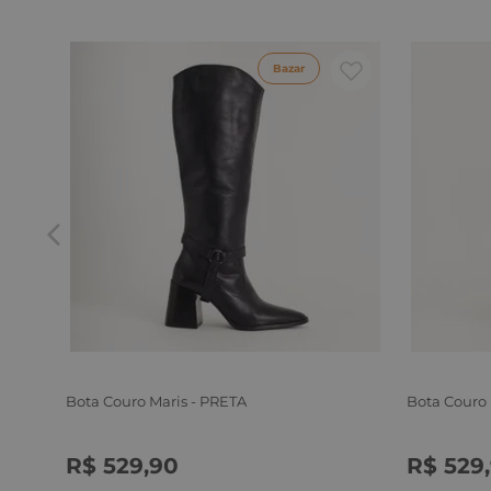
Bazar
Bota Couro Maris - PRETA
Bota Couro
R$
529
,
90
R$
529
,
34
35
36
37
38
39
34
35
3