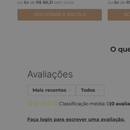
ou
6
x
de
R$
88
,
31
sem juros
ou
6
x
de
R
ADICIONAR A SACOLA
AD
O qu
Avaliações
Mais recentes
Todos
☆
☆
☆
☆
☆
Classificação média: 0
(0 avali
Faça login para escrever uma avaliação.