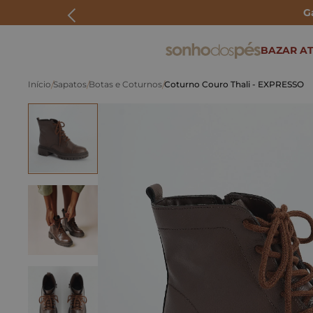
G
ERMOS MAIS BUSCADOS
BAZAR AT
rasteira
Sapatos
Botas e Coturnos
Coturno Couro Thali - EXPRESSO
papete
tenis
bolsa
bota