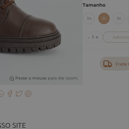
Tamanho
34
35
36
Adicion
Frete 
Passe o mouse
para dar zoom.
SO SITE