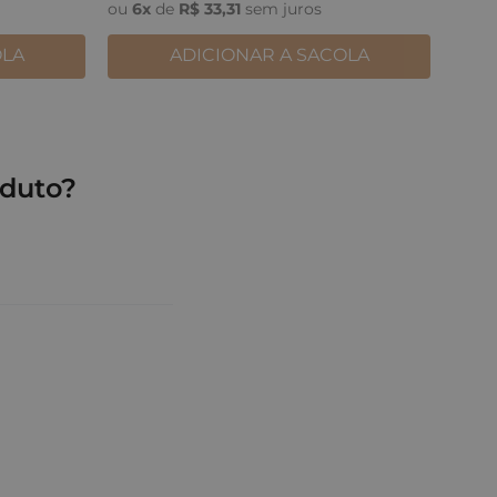
ou
6
x
de
R$
33
,
31
sem juros
OLA
ADICIONAR A SACOLA
duto?