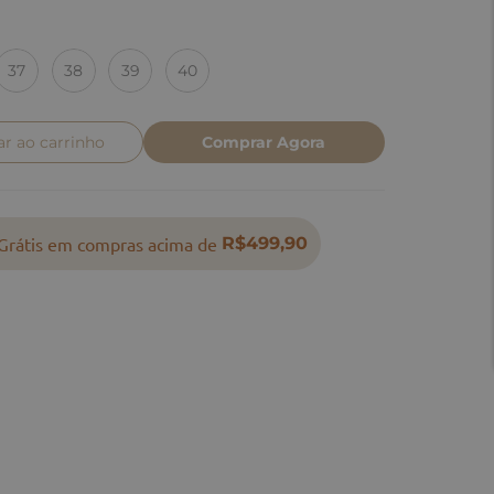
37
38
39
40
ar ao carrinho
Comprar Agora
Grátis em compras acima de
R$499,90