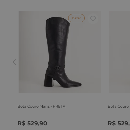
Bazar
Bota Couro Maris - PRETA
Bota Couro
R$
529
,
90
R$
529
,
34
35
36
37
38
39
34
35
3