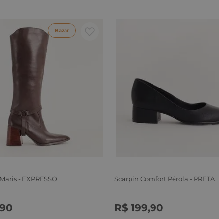
Bazar
 Maris - EXPRESSO
Scarpin Comfort Pérola - PRETA
90
R$
199
,
90
6
37
38
39
34
35
36
37
38
39
40