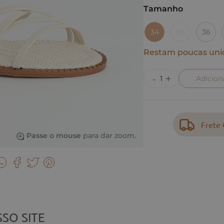
Tamanho
34
35
36
Restam poucas uni
Adicion
Frete 
Passe o mouse
para dar zoom.
SO SITE