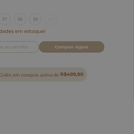
37
38
39
40
dades em estoque!
ar ao carrinho
Comprar Agora
Grátis em compras acima de
R$499,90