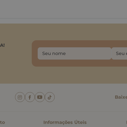
A!
Baix
to
Informações Úteis