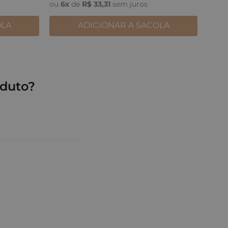
ou
6
x
de
R$
33
,
31
sem juros
OLA
ADICIONAR A SACOLA
duto?