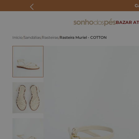
G
ERMOS MAIS BUSCADOS
BAZAR AT
rasteira
Sandálias
Rasteiras
Rasteira Muriel - COTTON
papete
tenis
bolsa
bota