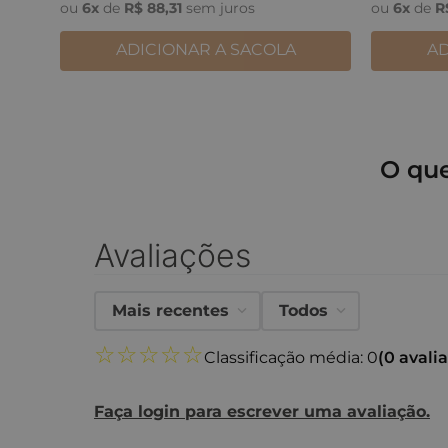
ou
6
x
de
R$
88
,
31
sem juros
ou
6
x
de
R
ADICIONAR A SACOLA
AD
O qu
Avaliações
Mais recentes
Todos
☆
☆
☆
☆
☆
Classificação média: 0
(0 avali
Faça login para escrever uma avaliação.