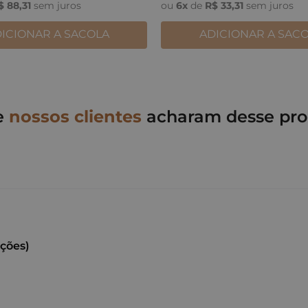
$
88
,
31
sem juros
ou
6
x
de
R$
33
,
31
sem juros
ICIONAR A SACOLA
ADICIONAR A SAC
e
nossos clientes
acharam desse pro
ações)