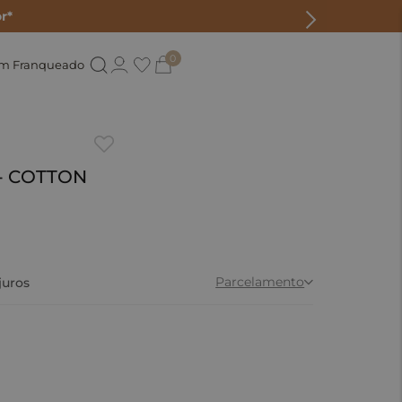
r*
0
um Franqueado
l - COTTON
0
Parcelamento
juros