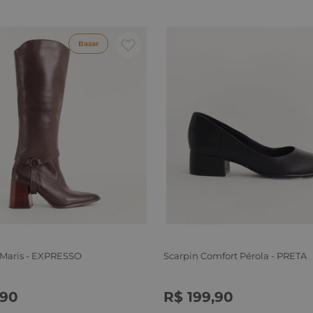
Bazar
 Maris - EXPRESSO
Scarpin Comfort Pérola - PRETA
90
R$
199
,
90
6
37
38
39
34
35
36
37
38
39
40