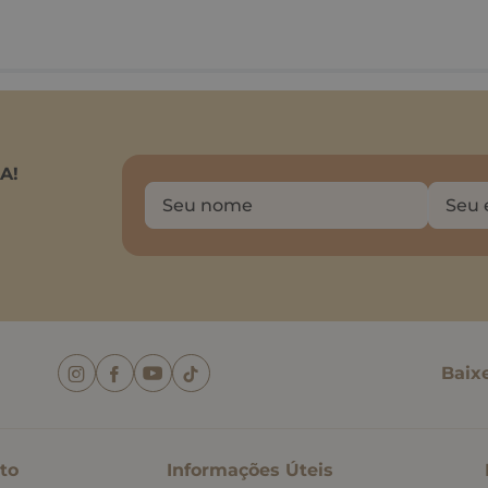
A!
Baix
to
Informações Úteis