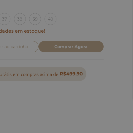
37
38
39
40
dades em estoque!
ar ao carrinho
Comprar Agora
Grátis em compras acima de
R$499,90