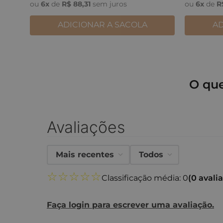
ou
6
x
de
R$
88
,
31
sem juros
ou
6
x
de
R
ADICIONAR A SACOLA
AD
O qu
Avaliações
Mais recentes
Todos
☆
☆
☆
☆
☆
Classificação média: 0
(0 avali
Faça login para escrever uma avaliação.