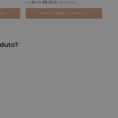
ou
6
x
de
R$
33
,
31
sem juros
OLA
ADICIONAR A SACOLA
duto?