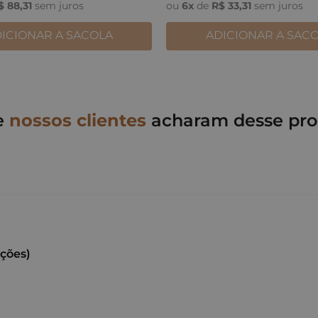
$
88
,
31
sem juros
ou
6
x
de
R$
33
,
31
sem juros
ICIONAR A SACOLA
ADICIONAR A SAC
e
nossos clientes
acharam desse pro
ações)