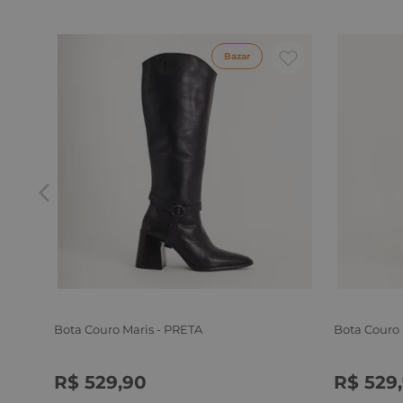
Bazar
Bota Couro Maris - PRETA
Bota Couro
R$
529
,
90
R$
529
,
34
35
36
37
38
39
34
35
3