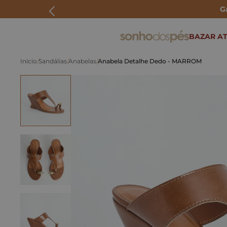
G
ERMOS MAIS BUSCADOS
BAZAR AT
rasteira
Sandálias
Anabelas
Anabela Detalhe Dedo - MARROM
papete
tenis
bolsa
bota