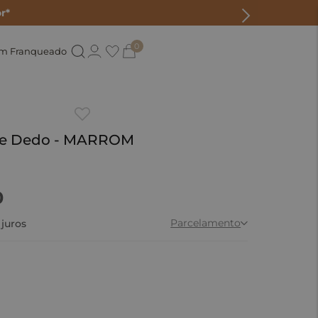
r*
0
um Franqueado
he Dedo - MARROM
0
Parcelamento
juros