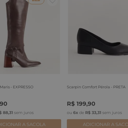
Bazar
 Maris - EXPRESSO
Scarpin Comfort Pérola - PRETA
90
R$
199
,
90
6
37
38
39
34
35
36
37
38
39
40
$
88
,
31
sem juros
ou
6
x
de
R$
33
,
31
sem juros
ICIONAR A SACOLA
ADICIONAR A SAC