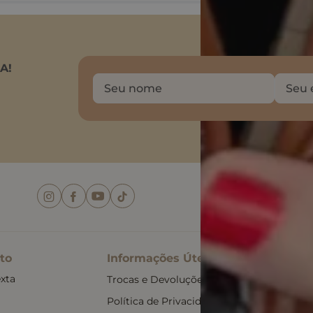
A!
Baix
to
Informações Úteis
xta
Trocas e Devoluções
Política de Privacidade