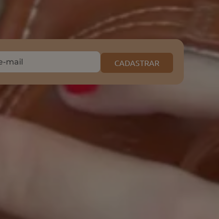
CADASTRAR
e o nosso APP
Mais buscados
Cinto
Bolsa