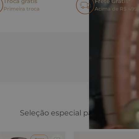
Troca grátis
Frete Grátis*
Primeira troca
Acima de R$ 499
Seleção especial para você