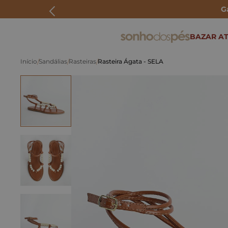
G
ERMOS MAIS BUSCADOS
BAZAR AT
rasteira
Sandálias
Rasteiras
Rasteira Ágata - SELA
papete
tenis
bolsa
bota