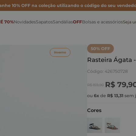
anhe 10% OFF na coleção utilizando o código do seu vendedo
É 70%
Novidades
Sapatos
Sandálias
OFF
Bolsas e acessórios
Seja 
Sonho por Nay
Mocassins
Bolsa Maxi
Rasteiras
Porta Cartão
Mules
Inverno 26
Sapatilhas
Bolsa Média
Anabelas
Ver todas as Bolsas
50
% OFF
Inverno
Metalizados
Scarpins
Bolsa Mini
Plataformas
Rasteira Ágata 
Para festas
Tamancos
Bolsas de couro
Sandálias Altas
Código
:
426750728
Para o dia
Tênis e Oxford
Cintos
Sandálias médias e baixas
R$
79
,
9
R$
159
,
90
Para trabalhar
Botas e Coturnos
Carteiras
Papete
ou
6
x
de
R$
13
,
31
sem j
Cores