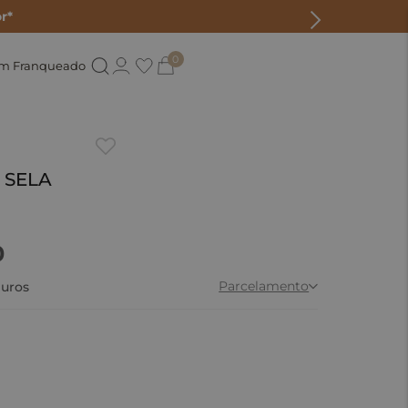
r*
0
um Franqueado
- SELA
0
Parcelamento
uros