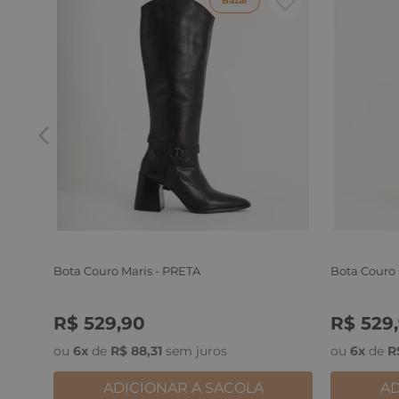
Bazar
Bota Couro Maris - PRETA
Bota Couro
R$
529
,
90
R$
529
,
34
35
36
37
38
39
34
35
3
ou
6
x
de
R$
88
,
31
sem juros
ou
6
x
de
R
ADICIONAR A SACOLA
AD