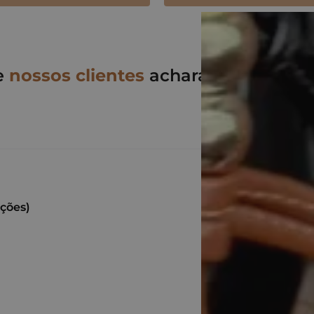
e
nossos clientes
acharam desse pro
ações)