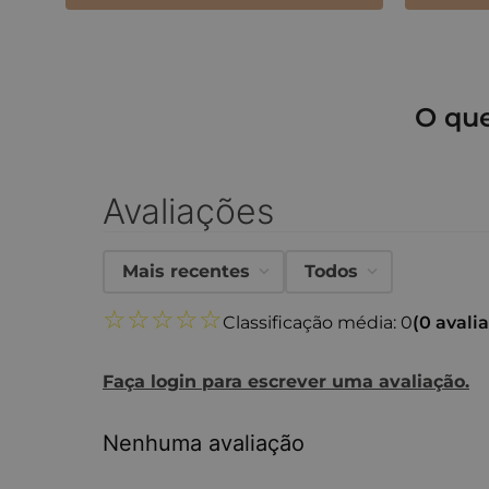
O qu
Avaliações
Mais recentes
Todos
☆
☆
☆
☆
☆
Classificação média: 0
(0 avali
Faça login para escrever uma avaliação.
Nenhuma avaliação