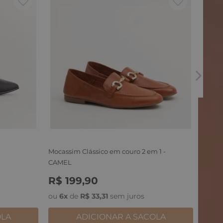
70
Rastei
R$
9
34
ou
6
x
Mocassim Clássico em couro 2 em 1 -
CAMEL
R$
199
,
90
34
35
36
37
38
39
ou
6
x
de
R$
33
,
31
sem juros
OLA
ADICIONAR A SACOLA