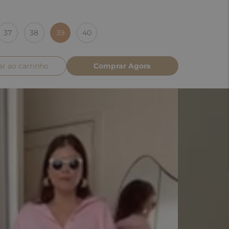
37
38
39
40
ar ao carrinho
Comprar Agora