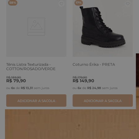
58%
17%
Tênis Listra Texturizada -
Coturno Érika - PRETA
COTTON/ROSADO/VERDE
ERVA
R$
189
,
90
R$
179
,
90
R$
79
,
90
R$
149
,
90
ou
6
x
de
R$
13
,
31
sem juros
ou
6
x
de
R$
24
,
98
sem juros
ADICIONAR A SACOLA
ADICIONAR A SACOLA
O que
nossos clientes
acharam desse