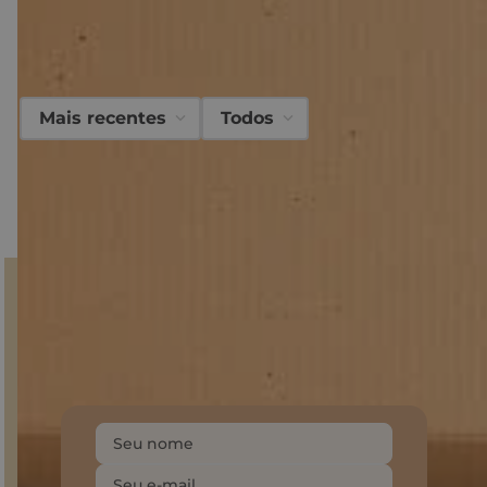
produto?
Avaliações
Mais recentes
Todos
Carregando…
Faça login para escrever uma avaliação.
Carregando avaliações…
GANHE 10% NA PRIMEIRA COMPRA!
Inscreva-se em nossa Newsletter
e fique por dentro do
mundo Sonho dos Pés, descontos e produtos
exclusivos.