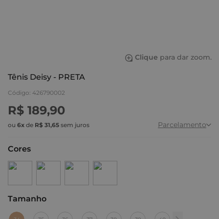
Clique
para dar zoom.
Tênis Deisy - PRETA
Código
:
426790002
R$
189
,
90
Parcelamento
ou
6
x
de
R$
31
,
65
sem juros
Cores
Tamanho
:
34