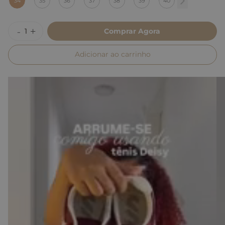
34
35
36
37
38
39
40
Comprar Agora
Adicionar ao carrinho