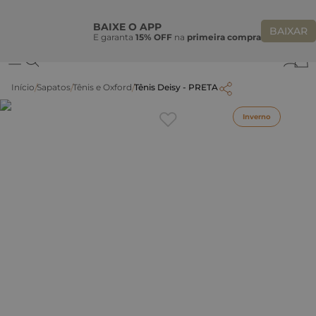
Ganhe 10% OFF
na primeira compra
S
BEMVINDASONHO
COPIAR
BAIXE O APP
BAIXAR
E garanta
15% OFF
na
primeira compra
0
Sapatos
Tênis e Oxford
Tênis Deisy - PRETA
Inverno