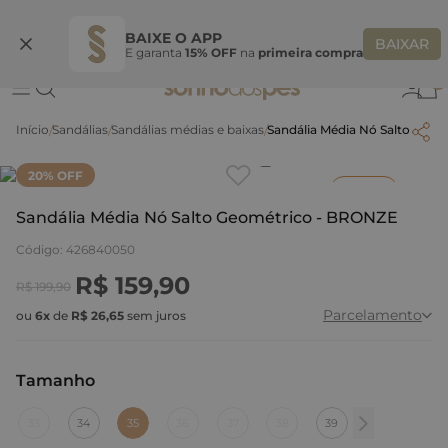
Ganhe 10% OFF na coleção utilizando o código do seu vendedor*
S
BAIXE O APP
BAIXAR
E garanta
15% OFF
na
primeira compra
0
Sandálias
Sandálias médias e baixas
Sandália Média Nó Salto Geo
Clique
para dar zoom.
20
% OFF
Inverno
Sandália Média Nó Salto Geométrico - BRONZE
Código
:
426840050
R$
159
,
90
R$
199
,
90
Parcelamento
ou
6
x
de
R$
26
,
65
sem juros
Tamanho
:
35
33
34
35
36
37
38
39