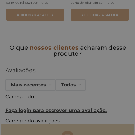
ou
6
x
de
R$
13
,
31
sem juros
ou
6
x
de
R$
24
,
98
sem juros
ADICIONAR A SACOLA
ADICIONAR A SACOLA
O que
nossos clientes
acharam desse
produto?
Avaliações
Mais recentes
Todos
Carregando…
Faça login para escrever uma avaliação.
Carregando avaliações…