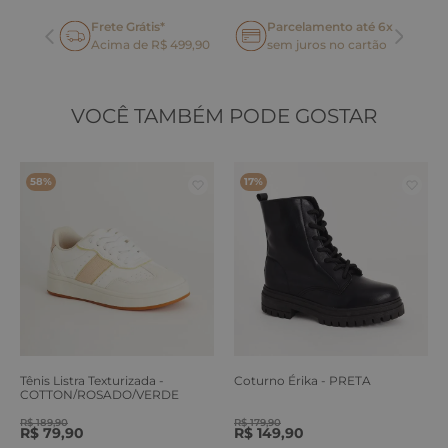
Frete Grátis*
Parcelamento até 6x
oca
Acima de R$ 499,90
sem juros no cartão
VOCÊ TAMBÉM PODE GOSTAR
58%
17%
Tênis Listra Texturizada -
Coturno Érika - PRETA
COTTON/ROSADO/VERDE
ERVA
R$
189
,
90
R$
179
,
90
R$
79
,
90
R$
149
,
90