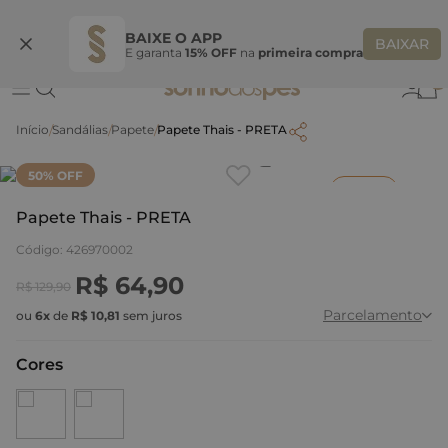
Ganhe 10% OFF na coleção utilizando o código do seu vendedor*
S
BAIXE O APP
BAIXAR
E garanta
15% OFF
na
primeira compra
0
Sandálias
Papete
Papete Thais - PRETA
Clique
para dar zoom.
50
% OFF
Inverno
Papete Thais - PRETA
Código
:
426970002
R$
64
,
90
R$
129
,
90
Parcelamento
ou
6
x
de
R$
10
,
81
sem juros
Cores