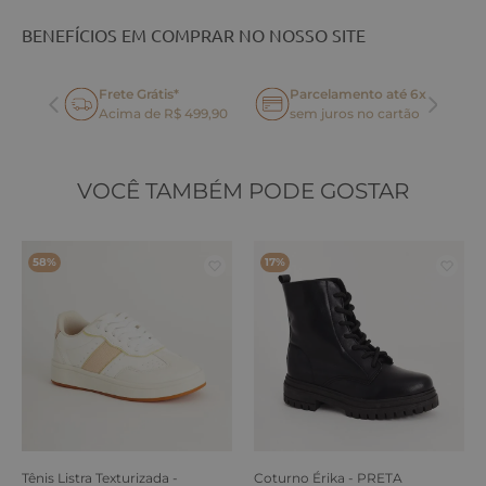
BENEFÍCIOS EM COMPRAR NO NOSSO SITE
Frete Grátis*
Parcelamento até 6x
oca
Acima de R$ 499,90
sem juros no cartão
VOCÊ TAMBÉM PODE GOSTAR
58%
17%
Tênis Listra Texturizada -
Coturno Érika - PRETA