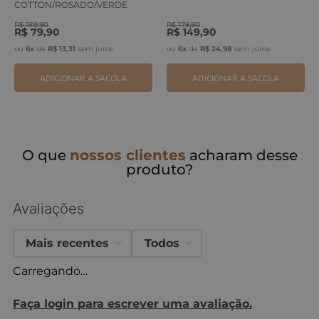
COTTON/ROSADO/VERDE
ERVA
R$
189
,
90
R$
179
,
90
R$
79
,
90
R$
149
,
90
ou
6
x
de
R$
13
,
31
sem juros
ou
6
x
de
R$
24
,
98
sem juros
ADICIONAR A SACOLA
ADICIONAR A SACOLA
O que
nossos clientes
acharam desse
produto?
Avaliações
Mais recentes
Todos
Carregando…
Faça login para escrever uma avaliação.