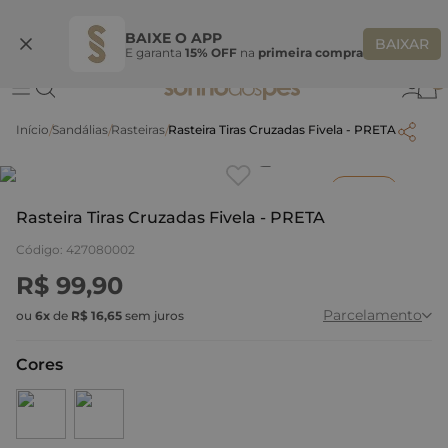
Ganhe 10% OFF na coleção utilizando o código do seu vendedor*
S
BAIXE O APP
BAIXAR
E garanta
15% OFF
na
primeira compra
0
Sandálias
Rasteiras
Rasteira Tiras Cruzadas Fivela - PRETA
Clique
para dar zoom.
Inverno
Rasteira Tiras Cruzadas Fivela - PRETA
Código
:
427080002
R$
99
,
90
Parcelamento
ou
6
x
de
R$
16
,
65
sem juros
Cores