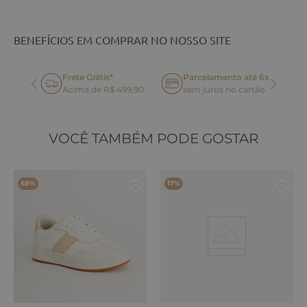
BENEFÍCIOS EM COMPRAR NO NOSSO SITE
Frete Grátis*
Parcelamento até 6x
oca
Acima de R$ 499,90
sem juros no cartão
VOCÊ TAMBÉM PODE GOSTAR
58%
17%