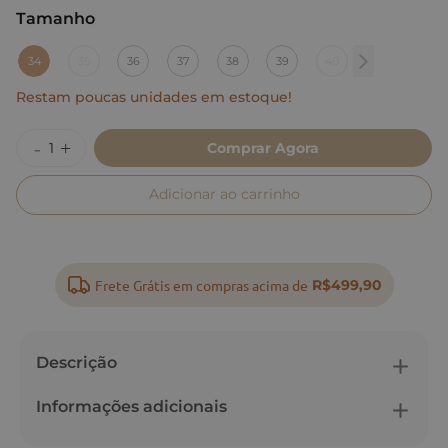
Tamanho
:
34
34
35
36
37
38
39
40
Restam poucas unidades em estoque!
Comprar Agora
Adicionar ao carrinho
Frete Grátis em compras acima de
R$499,90
Descrição
Informações adicionais