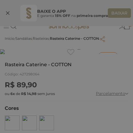
Ganhe 10% OFF na coleção utilizando o código do seu vendedor*
S
BAIXE O APP
BAIXAR
E garanta
15% OFF
na
primeira compra
0
Sandálias
Rasteiras
Rasteira Caterine - COTTON
Clique
para dar zoom.
Inverno
Rasteira Caterine - COTTON
Código
:
427298064
R$
89
,
90
Parcelamento
ou
6
x
de
R$
14
,
98
sem juros
Cores