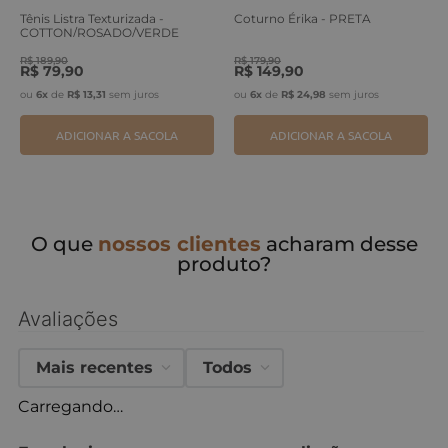
Tênis Listra Texturizada -
Coturno Érika - PRETA
COTTON/ROSADO/VERDE
ERVA
R$
189
,
90
R$
179
,
90
R$
79
,
90
R$
149
,
90
ou
6
x
de
R$
13
,
31
sem juros
ou
6
x
de
R$
24
,
98
sem juros
ADICIONAR A SACOLA
ADICIONAR A SACOLA
O que
nossos clientes
acharam desse
produto?
Avaliações
Mais recentes
Todos
Carregando…