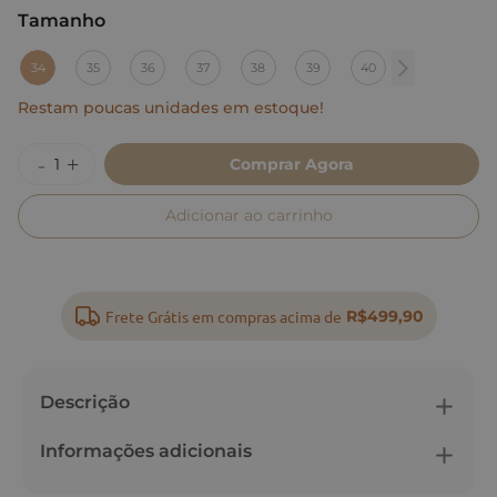
Tamanho
:
34
34
35
36
37
38
39
40
Restam poucas unidades em estoque!
Comprar Agora
Adicionar ao carrinho
Frete Grátis em compras acima de
R$499,90
Descrição
Informações adicionais