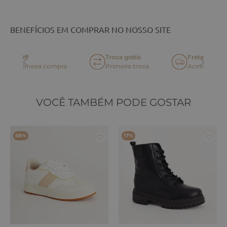
BENEFÍCIOS EM COMPRAR NO NOSSO SITE
Frete Grátis*
Parcelamento até 6x
oca
Acima de R$ 499,90
sem juros no cartão
VOCÊ TAMBÉM PODE GOSTAR
58%
17%