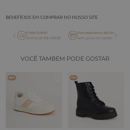
BENEFÍCIOS EM COMPRAR NO NOSSO SITE
Frete Grátis*
Parcelamento até 6x
oca
Acima de R$ 499,90
sem juros no cartão
VOCÊ TAMBÉM PODE GOSTAR
58%
17%