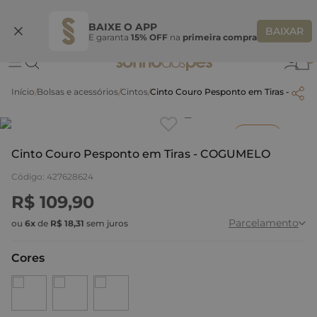
Ganhe 10% OFF na coleção utilizando o código do seu vendedor*
S
BAIXE O APP
BAIXAR
E garanta
15% OFF
na
primeira compra
0
Bolsas e acessórios
Cintos
Cinto Couro Pesponto em Tiras - CO
Clique
para dar zoom.
Inverno
Cinto Couro Pesponto em Tiras - COGUMELO
Código
:
427628624
R$
109
,
90
Parcelamento
ou
6
x
de
R$
18
,
31
sem juros
Cores