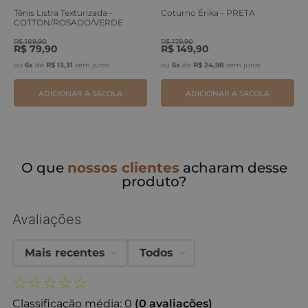
Tênis Listra Texturizada -
Coturno Érika - PRETA
COTTON/ROSADO/VERDE
ERVA
R$
189
,
90
R$
179
,
90
R$
79
,
90
R$
149
,
90
ou
6
x
de
R$
13
,
31
sem juros
ou
6
x
de
R$
24
,
98
sem juros
ADICIONAR A SACOLA
ADICIONAR A SACOLA
O que
nossos clientes
acharam desse
produto?
Avaliações
Mais recentes
Todos
☆
☆
☆
☆
☆
Classificação média: 0
(0 avaliações)