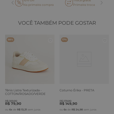
Troca grátis
Frete Grátis*
Parcelamento até
Primeira troca
Acima de R$ 499,90
sem juros no cart
VOCÊ TAMBÉM PODE GOSTAR
58%
17%
Tênis Listra Texturizada -
Coturno Érika - PRETA
COTTON/ROSADO/VERDE
ERVA
R$
189
,
90
R$
179
,
90
R$
79
,
90
R$
149
,
90
ou
6
x
de
R$
13
,
31
sem juros
ou
6
x
de
R$
24
,
98
sem juros