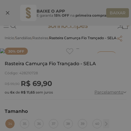
Ganhe 10% OFF na coleção utilizando o código do seu vendedor*
S
BAIXE O APP
BAIXAR
E garanta
15% OFF
na
primeira compra
0
Sandálias
Rasteiras
Rasteira Camurça Fio Trançado - SELA
Clique
para dar zoom.
30
% OFF
Inverno
Rasteira Camurça Fio Trançado - SELA
Código
:
428210728
R$
69
,
90
R$
99
,
90
Parcelamento
ou
6
x
de
R$
11
,
65
sem juros
Tamanho
:
34
34
35
36
37
38
39
40