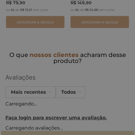
R$
79
,
90
R$
149
,
90
ou
6
x
de
R$
13
,
31
sem juros
ou
6
x
de
R$
24
,
98
sem juros
ADICIONAR A SACOLA
ADICIONAR A SACOLA
O que
nossos clientes
acharam desse
produto?
Avaliações
Mais recentes
Todos
Carregando…
Faça login para escrever uma avaliação.
Carregando avaliações…