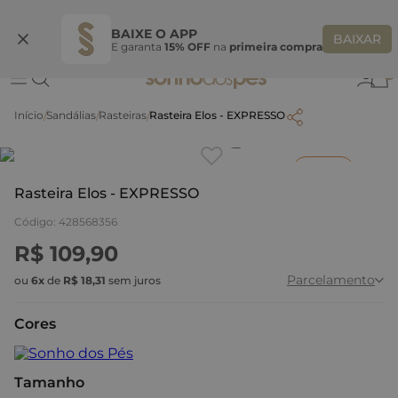
Ganhe 10% OFF na coleção utilizando o código do seu vendedor*
S
BAIXE O APP
BAIXAR
E garanta
15% OFF
na
primeira compra
0
Sandálias
Rasteiras
Rasteira Elos - EXPRESSO
Clique
para dar zoom.
Inverno
Rasteira Elos - EXPRESSO
Código
:
428568356
R$
109
,
90
Parcelamento
ou
6
x
de
R$
18
,
31
sem juros
Cores
Tamanho