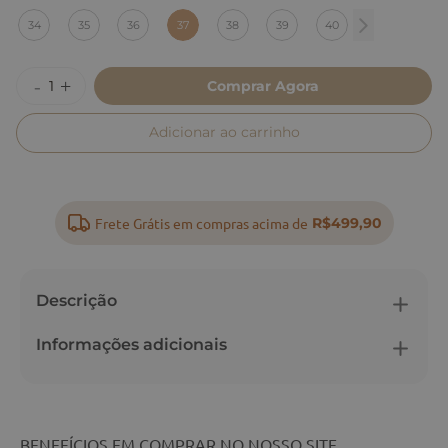
:
37
34
35
36
37
38
39
40
Comprar Agora
Adicionar ao carrinho
Frete Grátis em compras acima de
R$499,90
Descrição
Informações adicionais
BENEFÍCIOS EM COMPRAR NO NOSSO SITE