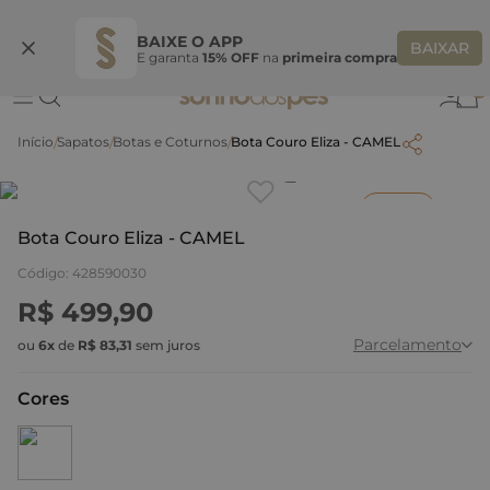
Ganhe 10% OFF na coleção utilizando o código do seu vendedor*
S
BAIXE O APP
BAIXAR
E garanta
15% OFF
na
primeira compra
0
Sapatos
Botas e Coturnos
Bota Couro Eliza - CAMEL
Clique
para dar zoom.
Inverno
Bota Couro Eliza - CAMEL
Código
:
428590030
R$
499
,
90
Parcelamento
ou
6
x
de
R$
83
,
31
sem juros
Cores