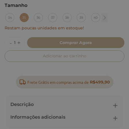
Tamanho
:
35
34
35
36
37
38
39
40
Restam poucas unidades em estoque!
Comprar Agora
Adicionar ao carrinho
Frete Grátis em compras acima de
R$499,90
Descrição
Informações adicionais