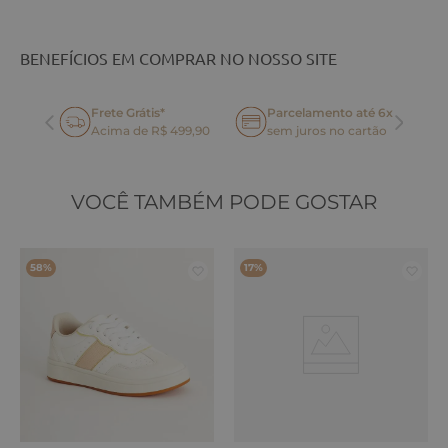
BENEFÍCIOS EM COMPRAR NO NOSSO SITE
Frete Grátis*
Parcelamento até 6x
oca
Acima de R$ 499,90
sem juros no cartão
VOCÊ TAMBÉM PODE GOSTAR
58%
17%