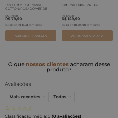
Tênis Listra Texturizada -
Coturno Érika - PRETA
COTTON/ROSADO/VERDE
ERVA
R$
189
,
90
R$
179
,
90
R$
79
,
90
R$
149
,
90
ou
6
x
de
R$
13
,
31
sem juros
ou
6
x
de
R$
24
,
98
sem juros
ADICIONAR A SACOLA
ADICIONAR A SACOLA
O que
nossos clientes
acharam desse
produto?
Avaliações
Mais recentes
Todos
☆
☆
☆
☆
☆
Classificação média: 0
(0 avaliações)