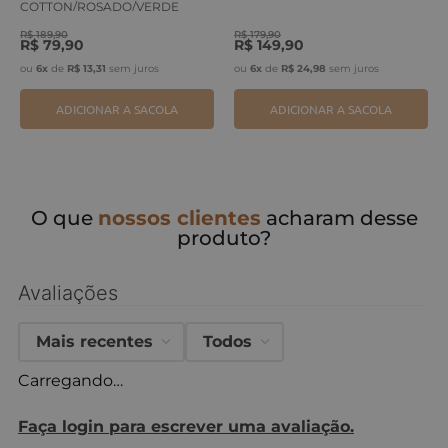
COTTON/ROSADO/VERDE
ERVA
R$
189
,
90
R$
179
,
90
R$
79
,
90
R$
149
,
90
ou
6
x
de
R$
13
,
31
sem juros
ou
6
x
de
R$
24
,
98
sem juros
ADICIONAR A SACOLA
ADICIONAR A SACOLA
O que
nossos clientes
acharam desse
produto?
Avaliações
Mais recentes
Todos
Carregando…
Faça login para escrever uma avaliação.