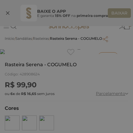
Ganhe 10% OFF na coleção utilizando o código do seu vendedor*
S
BAIXE O APP
BAIXAR
E garanta
15% OFF
na
primeira compra
0
Sandálias
Rasteiras
Rasteira Serena - COGUMELO
Clique
para dar zoom.
Inverno
Rasteira Serena - COGUMELO
Código
:
428908624
R$
99
,
90
Parcelamento
ou
6
x
de
R$
16
,
65
sem juros
Cores