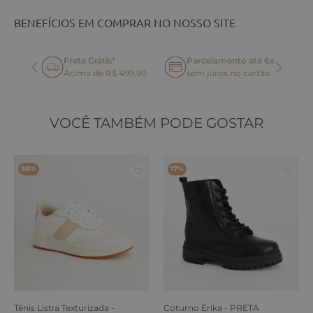
BENEFÍCIOS EM COMPRAR NO NOSSO SITE
Frete Grátis*
Parcelamento até 6x
oca
Acima de R$ 499,90
sem juros no cartão
VOCÊ TAMBÉM PODE GOSTAR
58%
17%
Tênis Listra Texturizada -
Coturno Érika - PRETA