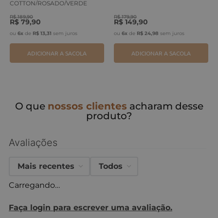
COTTON/ROSADO/VERDE
ERVA
R$
189
,
90
R$
179
,
90
R$
79
,
90
R$
149
,
90
ou
6
x
de
R$
13
,
31
sem juros
ou
6
x
de
R$
24
,
98
sem juros
ADICIONAR A SACOLA
ADICIONAR A SACOLA
O que
nossos clientes
acharam desse
produto?
Avaliações
Mais recentes
Todos
Carregando…
Faça login para escrever uma avaliação.