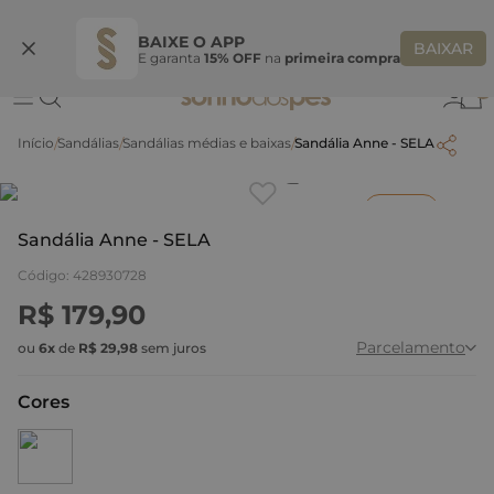
Ganhe 10% OFF na coleção utilizando o código do seu vendedor*
S
BAIXE O APP
BAIXAR
E garanta
15% OFF
na
primeira compra
0
Sandálias
Sandálias médias e baixas
Sandália Anne - SELA
Clique
para dar zoom.
Inverno
Sandália Anne - SELA
Código
:
428930728
R$
179
,
90
Parcelamento
ou
6
x
de
R$
29
,
98
sem juros
Cores