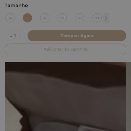
Tamanho
:
35
34
35
36
37
38
39
Comprar Agora
Adicionar ao carrinho