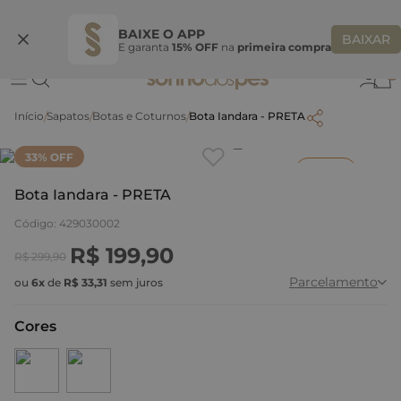
Ganhe 10% OFF na coleção utilizando o código do seu vendedor*
S
BAIXE O APP
BAIXAR
E garanta
15% OFF
na
primeira compra
0
Sapatos
Botas e Coturnos
Bota Iandara - PRETA
Clique
para dar zoom.
33
% OFF
Inverno
Bota Iandara - PRETA
Código
:
429030002
R$
199
,
90
R$
299
,
90
Parcelamento
ou
6
x
de
R$
33
,
31
sem juros
Cores