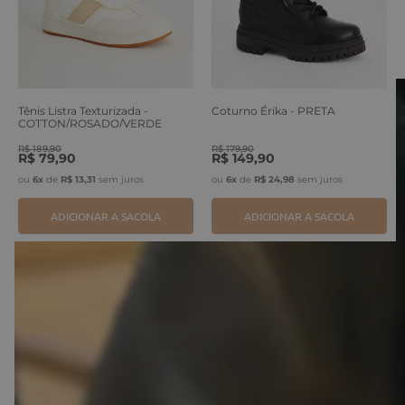
Tênis Listra Texturizada -
Coturno Érika - PRETA
COTTON/ROSADO/VERDE
ERVA
R$
189
,
90
R$
179
,
90
R$
79
,
90
R$
149
,
90
ou
6
x
de
R$
13
,
31
sem juros
ou
6
x
de
R$
24
,
98
sem juros
ADICIONAR A SACOLA
ADICIONAR A SACOLA
O que
nossos clientes
acharam desse
produto?
Avaliações