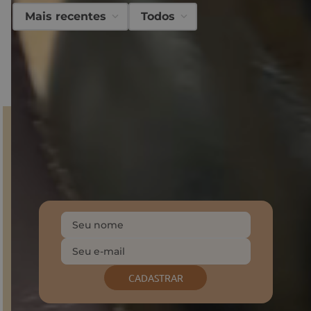
Mais recentes
Todos
Carregando…
Faça login para escrever uma avaliação.
Carregando avaliações…
GANHE 10% NA PRIMEIRA COMPRA!
Inscreva-se em nossa Newsletter
e fique por dentro do
mundo Sonho dos Pés, descontos e produtos
exclusivos.
CADASTRAR