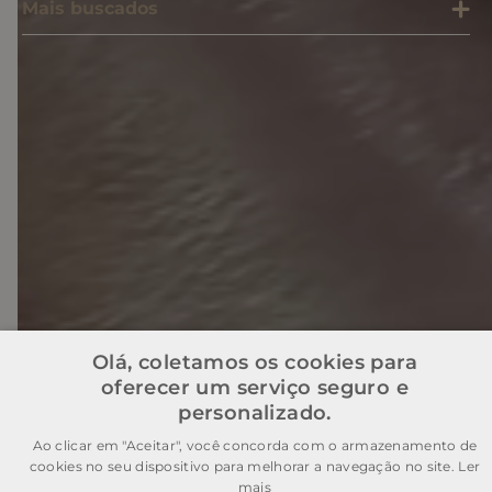
Mais buscados
SOMOS SONHO LTDA
Cnpj: 28.445.729/0001-90 | IE: 11.902.839 | (21) 3606-0200
admecommerce@sonhodospes.com.br
Estrada Do Campo D'areia, 132, CD Sonho dos Pés
Rio de Janeiro, RJ, 22743-310
Olá, coletamos os cookies para
oferecer um serviço seguro e
personalizado.
Ao clicar em "Aceitar", você concorda com o armazenamento de
cookies no seu dispositivo para melhorar a navegação no site.
Ler
mais