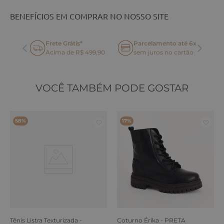
BENEFÍCIOS EM COMPRAR NO NOSSO SITE
Frete Grátis*
Parcelamento até 6x
oca
Acima de R$ 499,90
sem juros no cartão
VOCÊ TAMBÉM PODE GOSTAR
58%
17%
Tênis Listra Texturizada -
Coturno Érika - PRETA