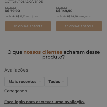
COTTON/ROSADO/VERDE
ERVA
R$
189
,
90
R$
179
,
90
R$
79
,
90
R$
149
,
90
ou
6
x
de
R$
13
,
31
sem juros
ou
6
x
de
R$
24
,
98
sem juros
ADICIONAR A SACOLA
ADICIONAR A SACOLA
O que
nossos clientes
acharam desse
produto?
Avaliações
Mais recentes
Todos
Carregando…
Faça login para escrever uma avaliação.