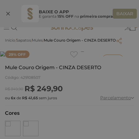
Ganhe 10% OFF na coleção utilizando o código do seu vendedor*
S
BAIXE O APP
BAIXAR
E garanta
15% OFF
na
primeira compra
0
Sapatos
Mules
Mule Couro Origem - CINZA DESERTO
Clique
para dar zoom.
29
% OFF
Inverno
Mule Couro Origem - CINZA DESERTO
Código
:
429108507
R$
249
,
90
R$
349
,
90
Parcelamento
ou
6
x
de
R$
41
,
65
sem juros
Cores