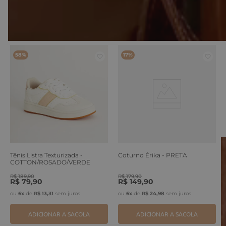
VOCÊ TAMBÉM PODE GOSTAR
58%
17%
Tênis Listra Texturizada -
Coturno Érika - PRETA
COTTON/ROSADO/VERDE
ERVA
R$
189
,
90
R$
179
,
90
R$
79
,
90
R$
149
,
90
ou
6
x
de
R$
13
,
31
sem juros
ou
6
x
de
R$
24
,
98
sem juros
ADICIONAR A SACOLA
ADICIONAR A SACOLA