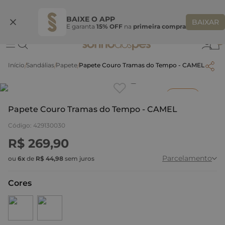
Ganhe 10% OFF na coleção utilizando o código do seu vendedor*
S
BAIXE O APP
BAIXAR
E garanta
15% OFF
na
primeira compra
0
Sandálias
Papete
Papete Couro Tramas do Tempo - CAMEL
Clique
para dar zoom.
Inverno
Papete Couro Tramas do Tempo - CAMEL
Código
:
429130030
R$
269
,
90
Parcelamento
ou
6
x
de
R$
44
,
98
sem juros
Cores