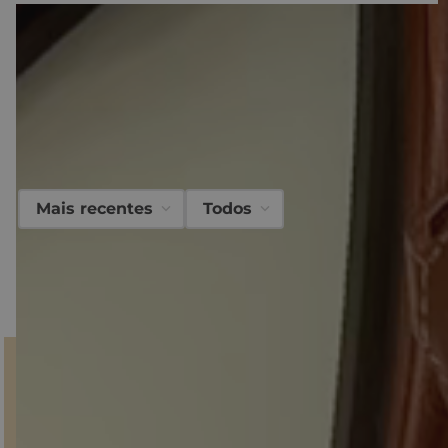
O que
nossos clientes
acharam desse
produto?
Avaliações
Mais recentes
Todos
Carregando…
Faça login para escrever uma avaliação.
Carregando avaliações…
GANHE 10% NA PRIMEIRA COMPRA!
Inscreva-se em nossa Newsletter
e fique por dentro do