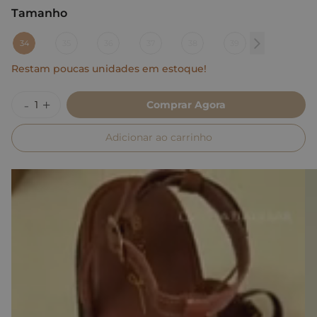
Tamanho
:
34
34
35
36
37
38
39
Restam poucas unidades em estoque!
Comprar Agora
Adicionar ao carrinho