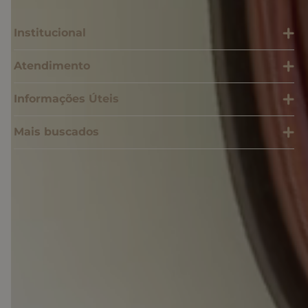
Institucional
Atendimento
Informações Úteis
Mais buscados
SOMOS SONHO LTDA
Cnpj: 28.445.729/0001-90 | IE: 11.902.839 | (21) 3606-0200
admecommerce@sonhodospes.com.br
Estrada Do Campo D'areia, 132, CD Sonho dos Pés