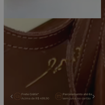
Frete Grátis em compras acima de
R$499,90
Descrição
Informações adicionais
BENEFÍCIOS EM COMPRAR NO NOSSO SITE
Frete Grátis*
Parcelamento até 6x
oca
Acima de R$ 499,90
sem juros no cartão