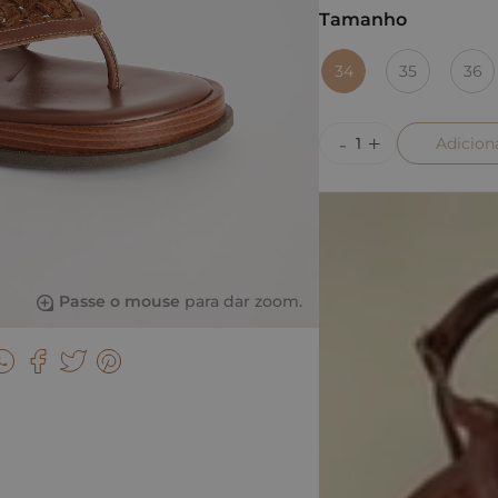
Tamanho
34
35
36
Adicion
Passe o mouse
para dar zoom.