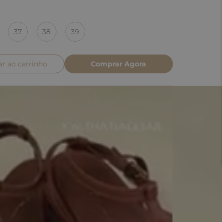
37
38
39
ar ao carrinho
Comprar Agora