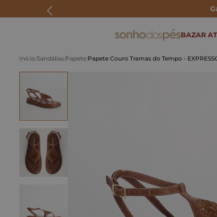
G
ERMOS MAIS BUSCADOS
BAZAR AT
rasteira
Sandálias
Papete
Papete Couro Tramas do Tempo - EXPRESS
papete
tenis
bolsa
bota