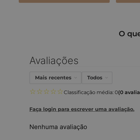
O qu
Avaliações
Mais recentes
Todos
☆
☆
☆
☆
☆
Classificação média: 0
(0 avali
Faça login para escrever uma avaliação.
Nenhuma avaliação