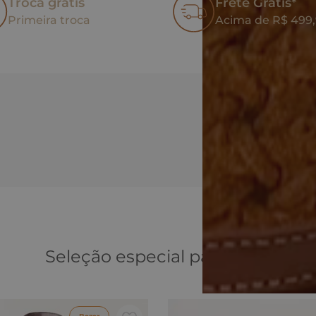
Troca grátis
Frete Grátis*
Primeira troca
Acima de R$ 499
Seleção especial para você