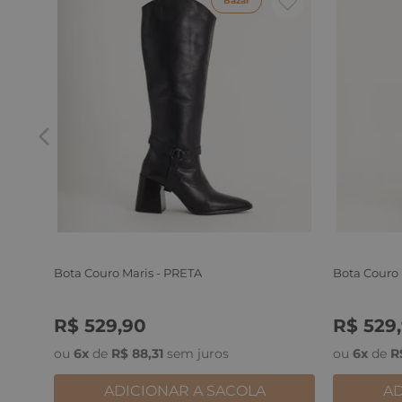
Bazar
Bota Couro Maris - PRETA
Bota Couro
R$
529
,
90
R$
529
,
34
35
36
37
38
39
34
35
3
ou
6
x
de
R$
88
,
31
sem juros
ou
6
x
de
R
ADICIONAR A SACOLA
AD