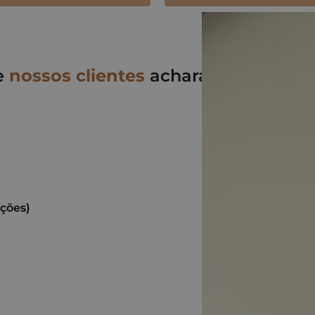
e
nossos clientes
acharam desse pro
ações)