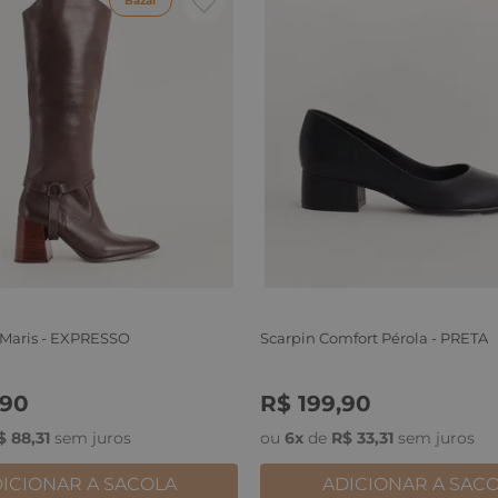
Bazar
 Maris - EXPRESSO
Scarpin Comfort Pérola - PRETA
90
R$
199
,
90
6
37
38
39
34
35
36
37
38
39
40
$
88
,
31
sem juros
ou
6
x
de
R$
33
,
31
sem juros
ICIONAR A SACOLA
ADICIONAR A SAC