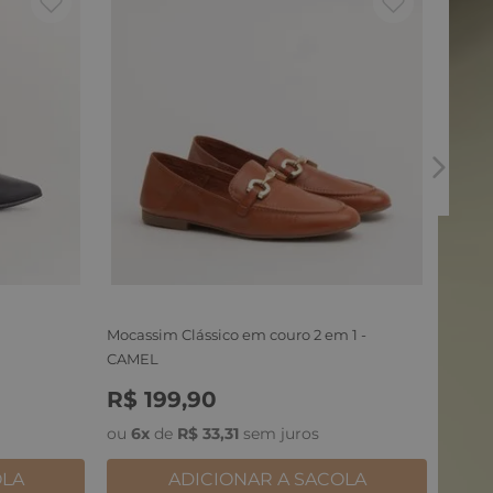
70
Rastei
R$
9
34
ou
6
x
Mocassim Clássico em couro 2 em 1 -
CAMEL
R$
199
,
90
34
35
36
37
38
39
ou
6
x
de
R$
33
,
31
sem juros
OLA
ADICIONAR A SACOLA