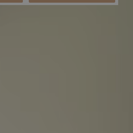
duto?