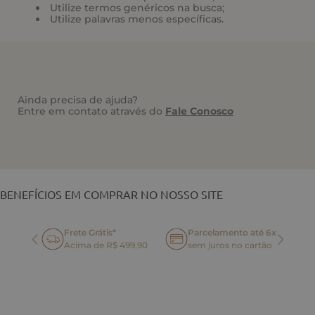
Utilize termos genéricos na busca;
Utilize palavras menos específicas.
Ainda precisa de ajuda?
Entre em contato através do
Fale Conosco
VOCÊ TAMBÉM PODE GOSTAR
BENEFÍCIOS EM COMPRAR NO NOSSO SITE
Frete Grátis*
Parcelamento até 6x
oca
Acima de R$ 499,90
sem juros no cartão