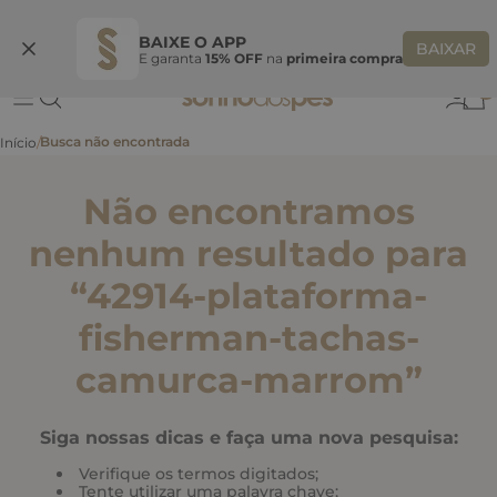
Ganhe 10% OFF
na primeira compra
S
BEMVINDASONHO
COPIAR
BAIXE O APP
BAIXAR
E garanta
15% OFF
na
primeira compra
0
Não encontramos
nenhum resultado para
“
42914-plataforma-
fisherman-tachas-
camurca-marrom
”
Siga nossas dicas e faça uma nova pesquisa:
Verifique os termos digitados;
Tente utilizar uma palavra chave;