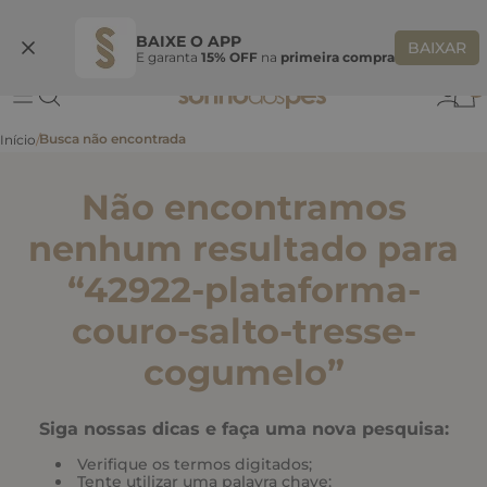
Ganhe 10% OFF
na primeira compra
S
BEMVINDASONHO
COPIAR
BAIXE O APP
BAIXAR
E garanta
15% OFF
na
primeira compra
0
Não encontramos
nenhum resultado para
“
42922-plataforma-
couro-salto-tresse-
cogumelo
”
Siga nossas dicas e faça uma nova pesquisa:
Verifique os termos digitados;
Tente utilizar uma palavra chave;