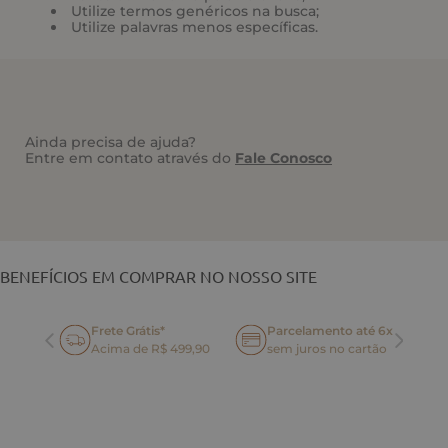
Utilize termos genéricos na busca;
Utilize palavras menos específicas.
Ainda precisa de ajuda?
Entre em contato através do
Fale Conosco
VOCÊ TAMBÉM PODE GOSTAR
BENEFÍCIOS EM COMPRAR NO NOSSO SITE
Frete Grátis*
Parcelamento até 6x
oca
Acima de R$ 499,90
sem juros no cartão