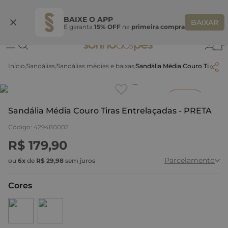
Ganhe 10% OFF na coleção utilizando o código do seu vendedor*
S
BAIXE O APP
BAIXAR
E garanta
15% OFF
na
primeira compra
0
Sandálias
Sandálias médias e baixas
Sandália Média Couro Tiras E
Clique
para dar zoom.
Inverno
Sandália Média Couro Tiras Entrelaçadas - PRETA
Código
:
429480002
R$
179
,
90
Parcelamento
ou
6
x
de
R$
29
,
98
sem juros
Cores