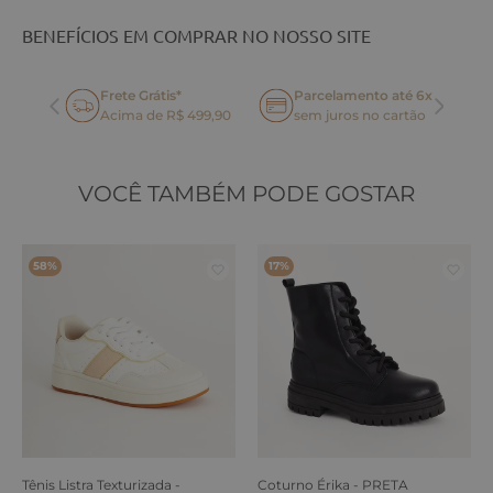
BENEFÍCIOS EM COMPRAR NO NOSSO SITE
Frete Grátis*
Parcelamento até 6x
oca
Acima de R$ 499,90
sem juros no cartão
VOCÊ TAMBÉM PODE GOSTAR
58%
17%
Tênis Listra Texturizada -
Coturno Érika - PRETA