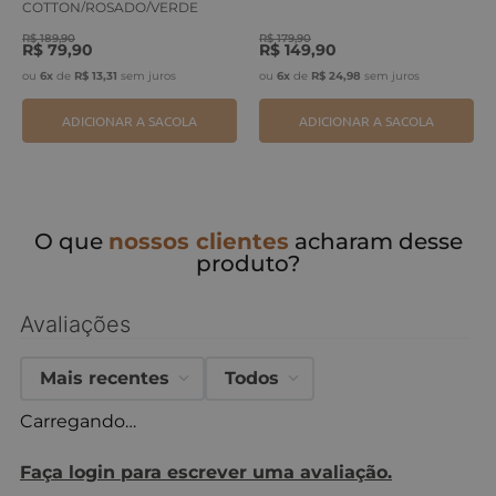
COTTON/ROSADO/VERDE
ERVA
R$
189
,
90
R$
179
,
90
R$
79
,
90
R$
149
,
90
ou
6
x
de
R$
13
,
31
sem juros
ou
6
x
de
R$
24
,
98
sem juros
ADICIONAR A SACOLA
ADICIONAR A SACOLA
O que
nossos clientes
acharam desse
produto?
Avaliações
Mais recentes
Todos
Carregando…
Faça login para escrever uma avaliação.