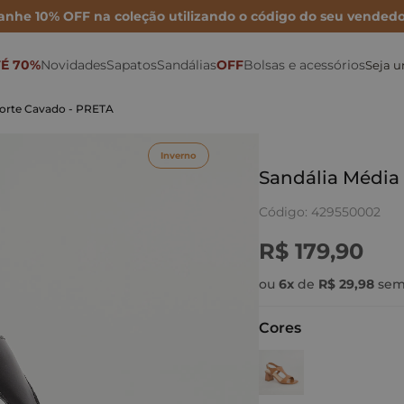
anhe 10% OFF na coleção utilizando o código do seu vendedo
É 70%
Novidades
Sapatos
Sandálias
OFF
Bolsas e acessórios
Seja 
Sonho por Nay
Mocassins
Bolsa Maxi
Rasteiras
Porta Cartão
Mules
corte Cavado - PRETA
Inverno 26
Sapatilhas
Bolsa Média
Anabelas
Ver todas as Bolsas
Inverno
Metalizados
Scarpins
Bolsa Mini
Plataformas
Sandália Média
Para festas
Tamancos
Bolsas de couro
Sandálias Altas
Código
:
429550002
Para o dia
Tênis e Oxford
Cintos
Sandálias médias e baixas
R$
179
,
90
Para trabalhar
Botas e Coturnos
Carteiras
Papete
ou
6
x
de
R$
29
,
98
sem
Cores