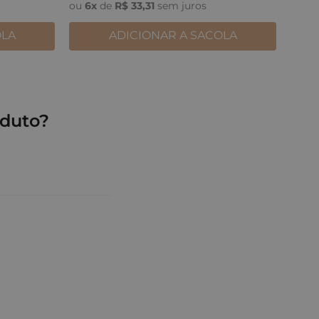
ou
6
x
de
R$
33
,
31
sem juros
OLA
ADICIONAR A SACOLA
duto?