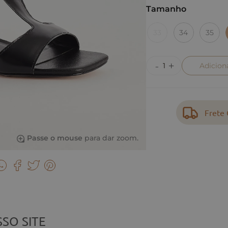
Tamanho
33
34
35
Adicion
Frete 
Passe o mouse
para dar zoom.
SO SITE