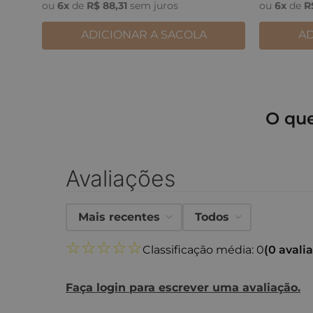
ou
6
x
de
R$
88
,
31
sem juros
ou
6
x
de
R
ADICIONAR A SACOLA
AD
O qu
Avaliações
Mais recentes
Todos
☆
☆
☆
☆
☆
Classificação média: 0
(0 avali
Faça login para escrever uma avaliação.