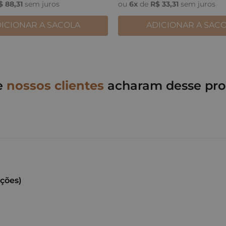
$
88
,
31
sem juros
ou
6
x
de
R$
33
,
31
sem juros
ICIONAR A SACOLA
ADICIONAR A SAC
e
nossos clientes
acharam desse pro
ações)