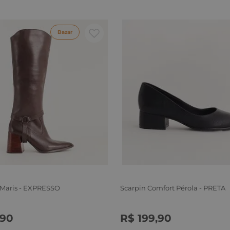
Bazar
 Maris - EXPRESSO
Scarpin Comfort Pérola - PRETA
90
R$
199
,
90
6
37
38
39
34
35
36
37
38
39
40