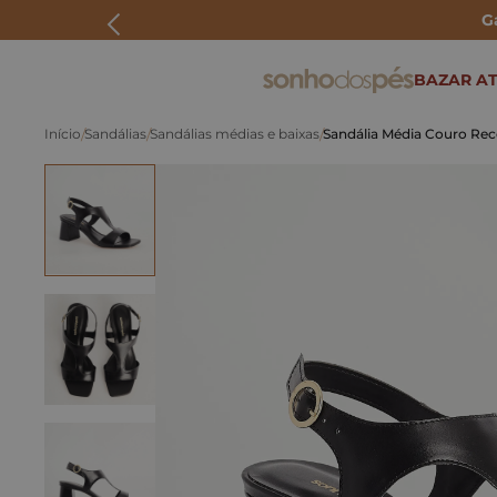
G
ERMOS MAIS BUSCADOS
BAZAR AT
rasteira
Sandálias
Sandálias médias e baixas
Sandália Média Couro Re
papete
tenis
bolsa
bota