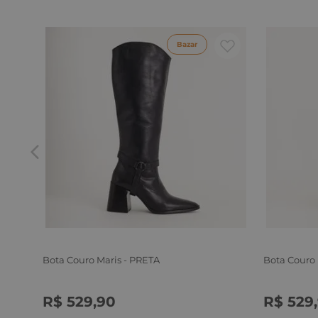
Bazar
Bota Couro Maris - PRETA
Bota Couro
R$
529
,
90
R$
529
,
34
35
36
37
38
39
34
35
3