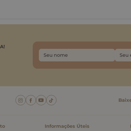
A!
Baix
to
Informações Úteis