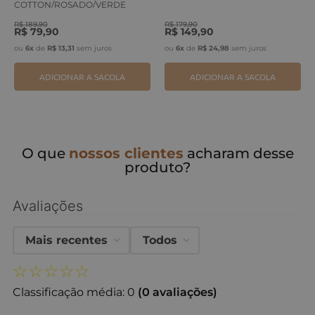
COTTON/ROSADO/VERDE
ERVA
R$
189
,
90
R$
179
,
90
R$
79
,
90
R$
149
,
90
ou
6
x
de
R$
13
,
31
sem juros
ou
6
x
de
R$
24
,
98
sem juros
ADICIONAR A SACOLA
ADICIONAR A SACOLA
O que
nossos clientes
acharam desse
produto?
Avaliações
Mais recentes
Todos
☆
☆
☆
☆
☆
Classificação média: 0
(0 avaliações)