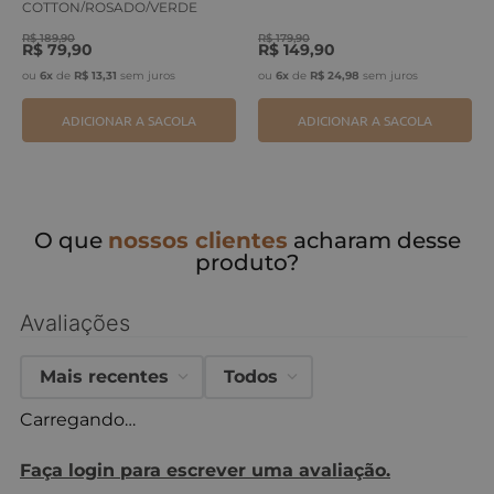
COTTON/ROSADO/VERDE
ERVA
R$
189
,
90
R$
179
,
90
R$
79
,
90
R$
149
,
90
ou
6
x
de
R$
13
,
31
sem juros
ou
6
x
de
R$
24
,
98
sem juros
ADICIONAR A SACOLA
ADICIONAR A SACOLA
O que
nossos clientes
acharam desse
produto?
Avaliações
Mais recentes
Todos
Carregando…
Faça login para escrever uma avaliação.