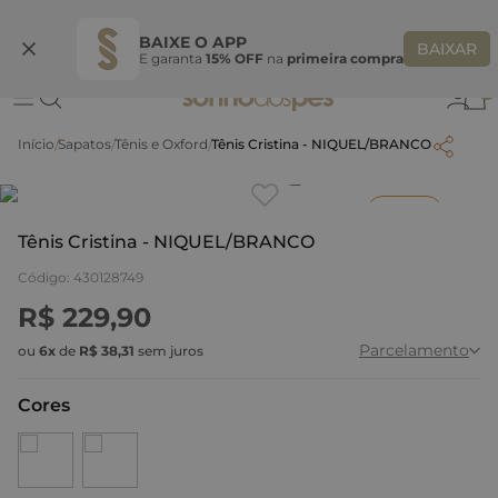
Ganhe 10% OFF na coleção utilizando o código do seu vendedor*
S
BAIXE O APP
BAIXAR
E garanta
15% OFF
na
primeira compra
0
Sapatos
Tênis e Oxford
Tênis Cristina - NIQUEL/BRANCO
Clique
para dar zoom.
Inverno
Tênis Cristina - NIQUEL/BRANCO
Código
:
430128749
R$
229
,
90
Parcelamento
ou
6
x
de
R$
38
,
31
sem juros
Cores