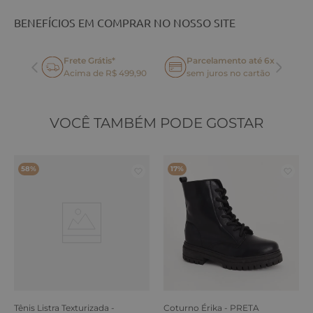
BENEFÍCIOS EM COMPRAR NO NOSSO SITE
Frete Grátis*
Parcelamento até 6x
oca
Acima de R$ 499,90
sem juros no cartão
VOCÊ TAMBÉM PODE GOSTAR
58%
17%
Tênis Listra Texturizada -
Coturno Érika - PRETA