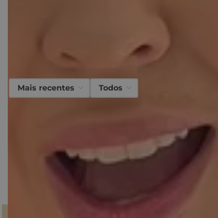
O que
nossos clientes
acharam desse
produto?
Avaliações
Mais recentes
Todos
☆
☆
☆
☆
☆
Classificação média: 0
(0 avaliações)
Faça login para escrever uma avaliação.
Nenhuma avaliação