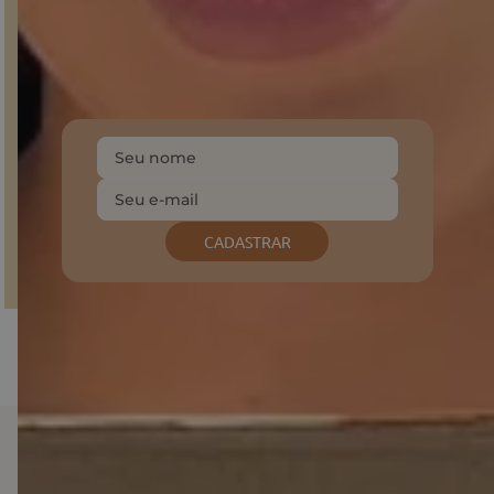
GANHE 10% NA PRIMEIRA COMPRA!
Inscreva-se em nossa Newsletter
e fique por dentro do
mundo Sonho dos Pés, descontos e produtos
exclusivos.
CADASTRAR