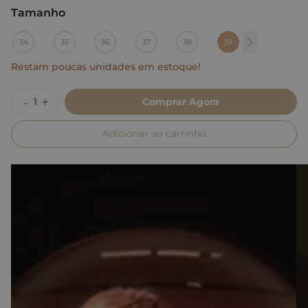
Tamanho
:
39
34
35
36
37
38
39
Restam poucas unidades em estoque!
Comprar Agora
Adicionar ao carrinho