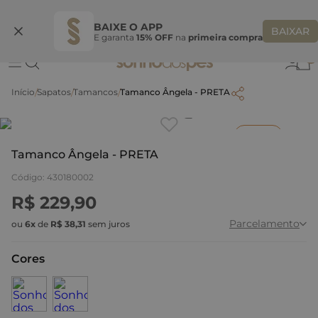
Ganhe 10% OFF na coleção utilizando o código do seu vendedor*
S
BAIXE O APP
BAIXAR
E garanta
15% OFF
na
primeira compra
0
Sapatos
Tamancos
Tamanco Ângela - PRETA
Clique
para dar zoom.
Inverno
Tamanco Ângela - PRETA
Código
:
430180002
R$
229
,
90
Parcelamento
ou
6
x
de
R$
38
,
31
sem juros
Cores