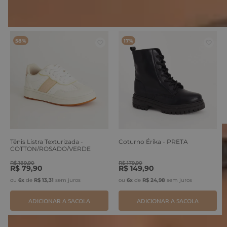
VOCÊ TAMBÉM PODE GOSTAR
58%
17%
Tênis Listra Texturizada -
Coturno Érika - PRETA
COTTON/ROSADO/VERDE
ERVA
R$
189
,
90
R$
179
,
90
R$
79
,
90
R$
149
,
90
ou
6
x
de
R$
13
,
31
sem juros
ou
6
x
de
R$
24
,
98
sem juros
ADICIONAR A SACOLA
ADICIONAR A SACOLA