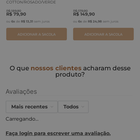
COTTON/ROSADO/VERDE
ERVA
R$
189
,
90
R$
179
,
90
R$
79
,
90
R$
149
,
90
ou
6
x
de
R$
13
,
31
sem juros
ou
6
x
de
R$
24
,
98
sem juros
ADICIONAR A SACOLA
ADICIONAR A SACOLA
O que
nossos clientes
acharam desse
produto?
Avaliações
Mais recentes
Todos
Carregando…
Faça login para escrever uma avaliação.