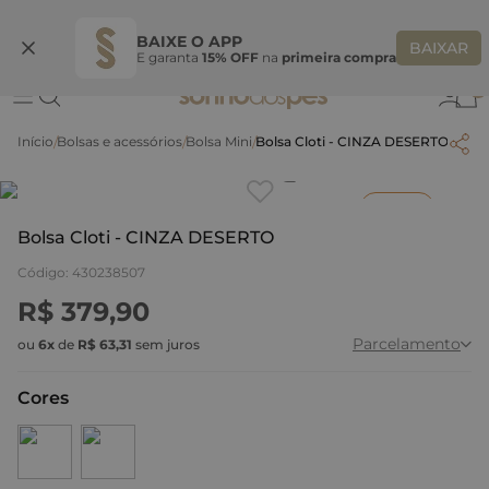
Ganhe 10% OFF na coleção utilizando o código do seu vendedor*
S
BAIXE O APP
BAIXAR
E garanta
15% OFF
na
primeira compra
0
Bolsas e acessórios
Bolsa Mini
Bolsa Cloti - CINZA DESERTO
Clique
para dar zoom.
Inverno
Bolsa Cloti - CINZA DESERTO
Código
:
430238507
R$
379
,
90
Parcelamento
ou
6
x
de
R$
63
,
31
sem juros
Cores