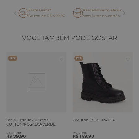
Frete Grátis*
Parcelamento até 6x
oca
Acima de R$ 499,90
sem juros no cartão
VOCÊ TAMBÉM PODE GOSTAR
58%
17%
Tênis Listra Texturizada -
Coturno Érika - PRETA
COTTON/ROSADO/VERDE
ERVA
R$
189
,
90
R$
179
,
90
R$
79
,
90
R$
149
,
90