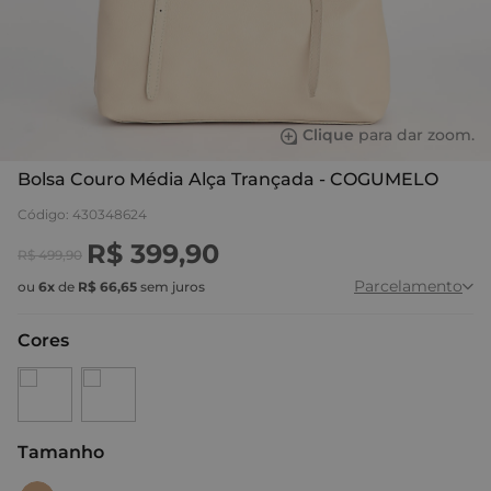
Clique
para dar zoom.
Bolsa Couro Média Alça Trançada - COGUMELO
Código
:
430348624
R$
399
,
90
R$
499
,
90
Parcelamento
ou
6
x
de
R$
66
,
65
sem juros
Cores
Tamanho
:
U