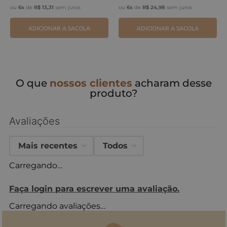
ou
6
x
de
R$
13
,
31
sem juros
ou
6
x
de
R$
24
,
98
sem juros
ADICIONAR A SACOLA
ADICIONAR A SACOLA
O que
nossos clientes
acharam desse
produto?
Avaliações
Mais recentes
Todos
Carregando…
Faça login para escrever uma avaliação.
Carregando avaliações…