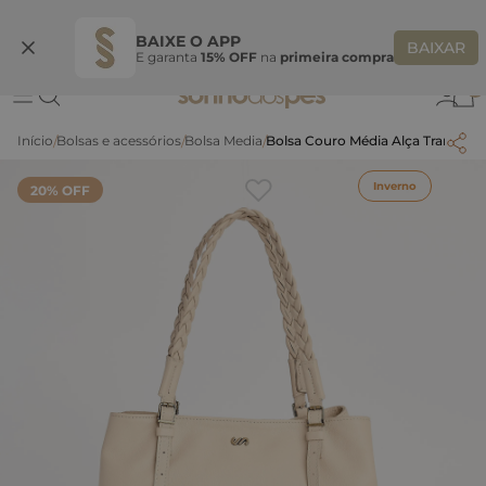
Ganhe 10% OFF na coleção utilizando o código do seu vendedor*
S
BAIXE O APP
BAIXAR
E garanta
15% OFF
na
primeira compra
0
Bolsas e acessórios
Bolsa Media
Bolsa Couro Média Alça Trançad
Inverno
20
% OFF