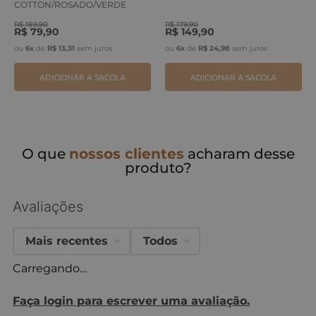
COTTON/ROSADO/VERDE
ERVA
R$
189
,
90
R$
179
,
90
R$
79
,
90
R$
149
,
90
ou
6
x
de
R$
13
,
31
sem juros
ou
6
x
de
R$
24
,
98
sem juros
ADICIONAR A SACOLA
ADICIONAR A SACOLA
O que
nossos clientes
acharam desse
produto?
Avaliações
Mais recentes
Todos
Carregando…
Faça login para escrever uma avaliação.