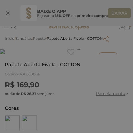
Ganhe 10% OFF na coleção utilizando o código do seu vendedor*
S
BAIXE O APP
BAIXAR
E garanta
15% OFF
na
primeira compra
0
Sandálias
Papete
Papete Aberta Fivela - COTTON
Clique
para dar zoom.
Inverno
Papete Aberta Fivela - COTTON
Código
:
430658064
R$
169
,
90
Parcelamento
ou
6
x
de
R$
28
,
31
sem juros
Cores