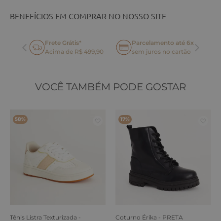
BENEFÍCIOS EM COMPRAR NO NOSSO SITE
Frete Grátis*
Parcelamento até 6x
oca
Acima de R$ 499,90
sem juros no cartão
VOCÊ TAMBÉM PODE GOSTAR
58%
17%
Tênis Listra Texturizada -
Coturno Érika - PRETA