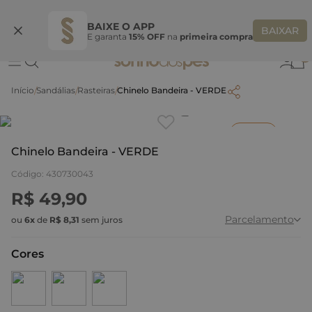
Ganhe 10% OFF na coleção utilizando o código do seu vendedor*
S
BAIXE O APP
BAIXAR
E garanta
15% OFF
na
primeira compra
0
Sandálias
Rasteiras
Chinelo Bandeira - VERDE
Clique
para dar zoom.
Inverno
Chinelo Bandeira - VERDE
Código
:
430730043
R$
49
,
90
Parcelamento
ou
6
x
de
R$
8
,
31
sem juros
Cores