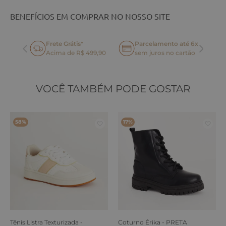
BENEFÍCIOS EM COMPRAR NO NOSSO SITE
Frete Grátis*
Parcelamento até 6x
oca
Acima de R$ 499,90
sem juros no cartão
VOCÊ TAMBÉM PODE GOSTAR
58%
17%
Tênis Listra Texturizada -
Coturno Érika - PRETA