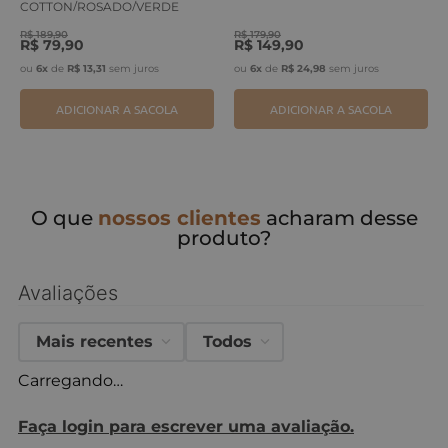
COTTON/ROSADO/VERDE
ERVA
R$
189
,
90
R$
179
,
90
R$
79
,
90
R$
149
,
90
ou
6
x
de
R$
13
,
31
sem juros
ou
6
x
de
R$
24
,
98
sem juros
ADICIONAR A SACOLA
ADICIONAR A SACOLA
O que
nossos clientes
acharam desse
produto?
Avaliações
Mais recentes
Todos
Carregando…
Faça login para escrever uma avaliação.