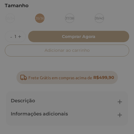
Tamanho
:
35/36
33/34
35/36
37/38
39/40
Comprar Agora
Adicionar ao carrinho
Frete Grátis em compras acima de
R$499,90
Descrição
Informações adicionais