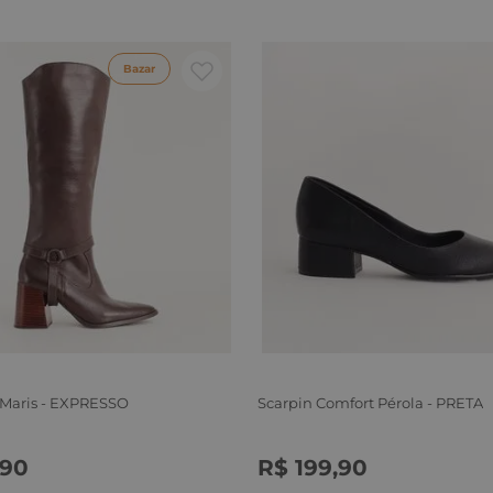
Bazar
 Maris - EXPRESSO
Scarpin Comfort Pérola - PRETA
90
R$
199
,
90
6
37
38
39
34
35
36
37
38
39
40