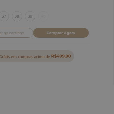
37
38
39
40
ar ao carrinho
Comprar Agora
Grátis em compras acima de
R$499,90