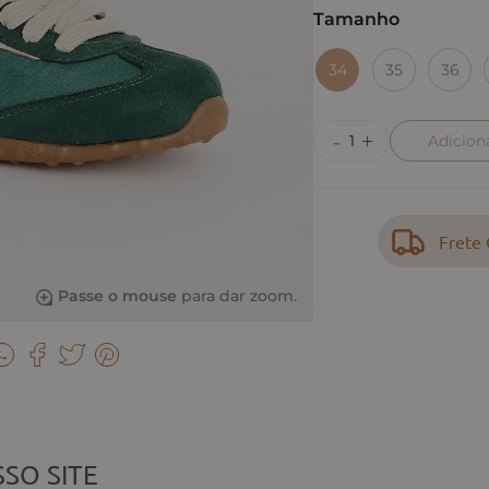
Tamanho
34
35
36
Adicion
Frete 
Passe o mouse
para dar zoom.
SO SITE