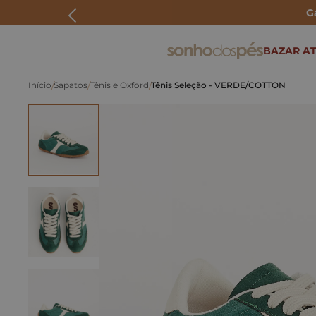
G
ERMOS MAIS BUSCADOS
BAZAR AT
rasteira
Sapatos
Tênis e Oxford
Tênis Seleção - VERDE/COTTON
papete
tenis
bolsa
bota