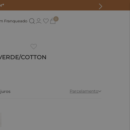
r*
0
um Franqueado
- VERDE/COTTON
Parcelamento
juros