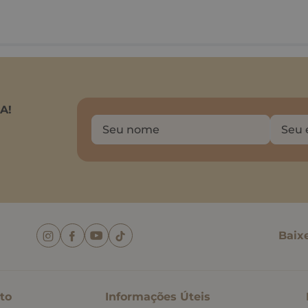
A!
Baix
to
Informações Úteis