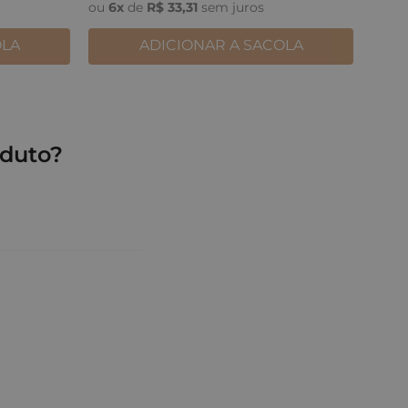
ou
6
x
de
R$
33
,
31
sem juros
OLA
ADICIONAR A SACOLA
duto?