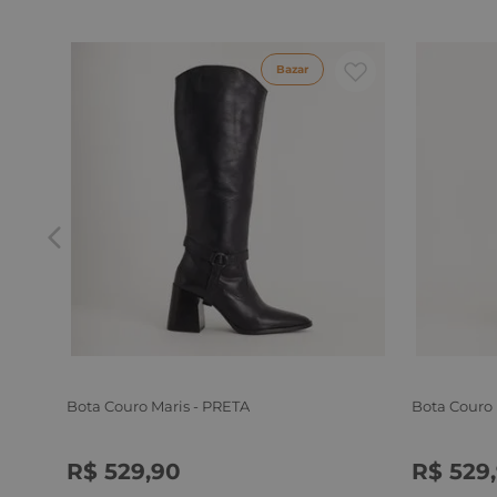
Bazar
Bota Couro Maris - PRETA
Bota Couro
R$
529
,
90
R$
529
,
34
35
36
37
38
39
34
35
3