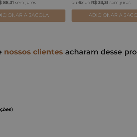
$
88
,
31
sem juros
ou
6
x
de
R$
33
,
31
sem juros
ICIONAR A SACOLA
ADICIONAR A SAC
e
nossos clientes
acharam desse pro
ações)