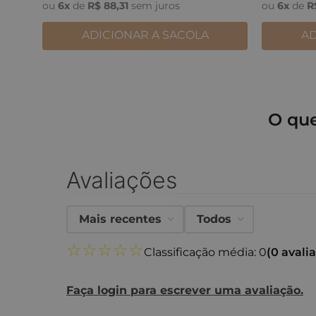
ou
6
x
de
R$
88
,
31
sem juros
ou
6
x
de
R
ADICIONAR A SACOLA
AD
O qu
Avaliações
Mais recentes
Todos
☆
☆
☆
☆
☆
Classificação média: 0
(0 avali
Faça login para escrever uma avaliação.