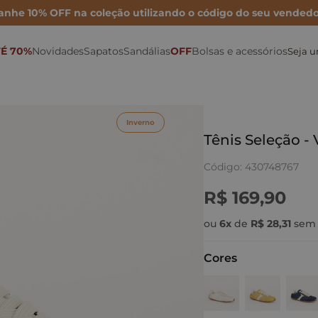
anhe 10% OFF na coleção utilizando o código do seu vendedo
É 70%
Novidades
Sapatos
Sandálias
OFF
Bolsas e acessórios
Seja 
Sonho por Nay
Mocassins
Bolsa Maxi
Rasteiras
Porta Cartão
Mules
Inverno 26
Sapatilhas
Bolsa Média
Anabelas
Ver todas as Bolsas
Inverno
Metalizados
Scarpins
Bolsa Mini
Plataformas
Tênis Seleção 
Para festas
Tamancos
Bolsas de couro
Sandálias Altas
Código
:
430748767
Para o dia
Tênis e Oxford
Cintos
Sandálias médias e baixas
R$
169
,
90
Para trabalhar
Botas e Coturnos
Carteiras
Papete
ou
6
x
de
R$
28
,
31
sem 
Cores