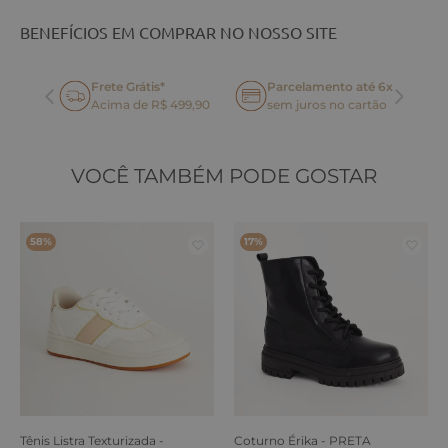
BENEFÍCIOS EM COMPRAR NO NOSSO SITE
Frete Grátis*
Parcelamento até 6x
oca
Acima de R$ 499,90
sem juros no cartão
VOCÊ TAMBÉM PODE GOSTAR
58%
17%
Tênis Listra Texturizada -
Coturno Érika - PRETA