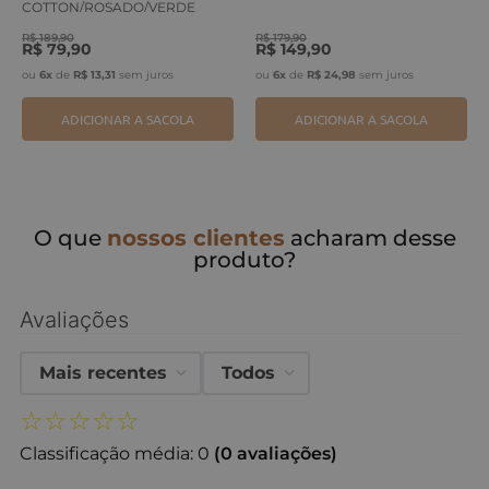
COTTON/ROSADO/VERDE
ERVA
R$
189
,
90
R$
179
,
90
R$
79
,
90
R$
149
,
90
ou
6
x
de
R$
13
,
31
sem juros
ou
6
x
de
R$
24
,
98
sem juros
ADICIONAR A SACOLA
ADICIONAR A SACOLA
O que
nossos clientes
acharam desse
produto?
Avaliações
Mais recentes
Todos
☆
☆
☆
☆
☆
Classificação média: 0
(0 avaliações)