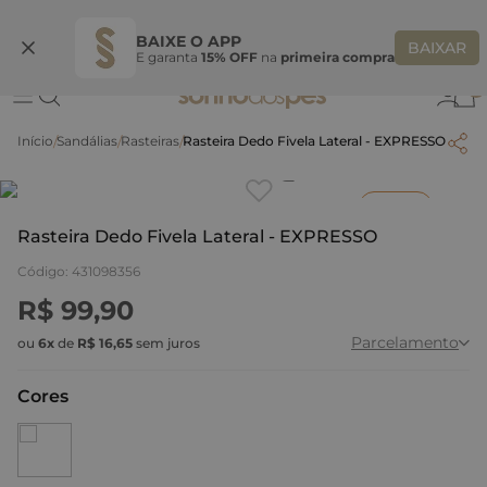
Ganhe 10% OFF na coleção utilizando o código do seu vendedor*
S
BAIXE O APP
BAIXAR
E garanta
15% OFF
na
primeira compra
0
Sandálias
Rasteiras
Rasteira Dedo Fivela Lateral - EXPRESSO
Clique
para dar zoom.
Inverno
Rasteira Dedo Fivela Lateral - EXPRESSO
Código
:
431098356
R$
99
,
90
Parcelamento
ou
6
x
de
R$
16
,
65
sem juros
Cores