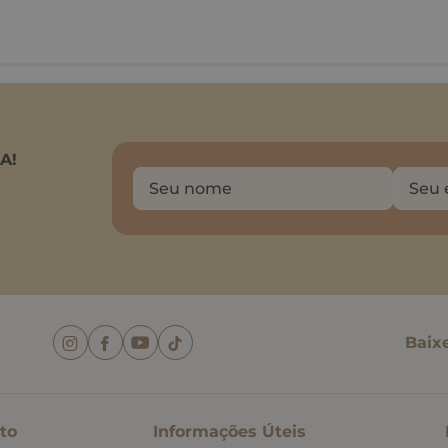
A!
Baix
to
Informações Úteis