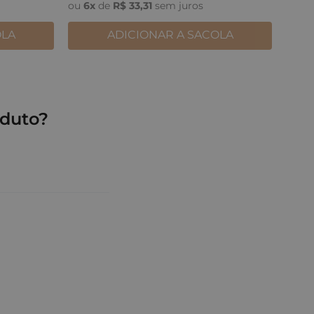
ou
6
x
de
R$
33
,
31
sem juros
OLA
ADICIONAR A SACOLA
duto?