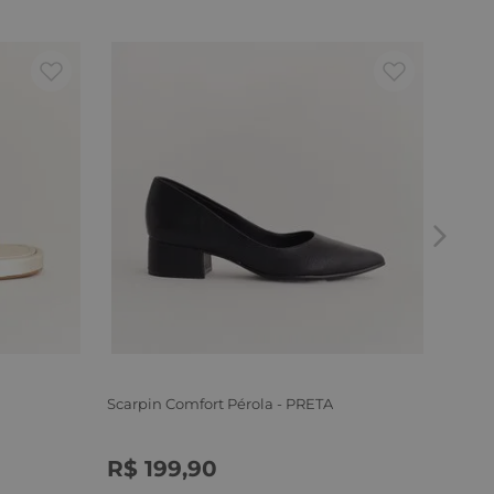
Mocas
CAME
R$
34
ou
6
x
Scarpin Comfort Pérola - PRETA
R$
199
,
90
34
35
36
37
38
39
40