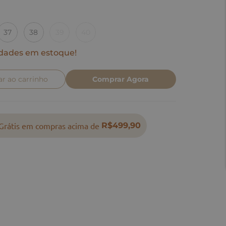
37
38
39
40
dades em estoque!
ar ao carrinho
Comprar Agora
Grátis em compras acima de
R$499,90