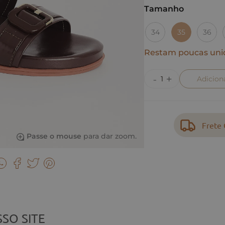
Tamanho
34
35
36
Restam poucas uni
Adicion
Frete 
Passe o mouse
para dar zoom.
SO SITE