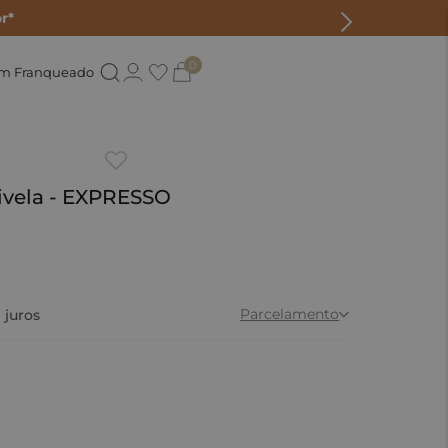
r*
0
um Franqueado
ivela - EXPRESSO
Parcelamento
juros