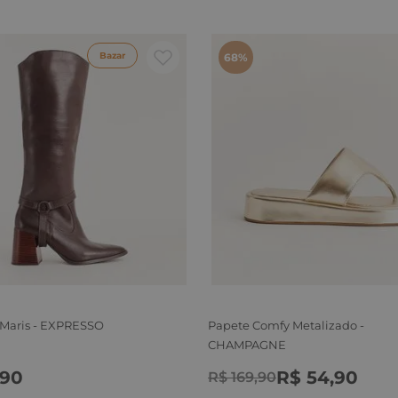
Bazar
68%
 Maris - EXPRESSO
Papete Comfy Metalizado -
CHAMPAGNE
90
R$
54
,
90
R$
169
,
90
6
37
38
39
39