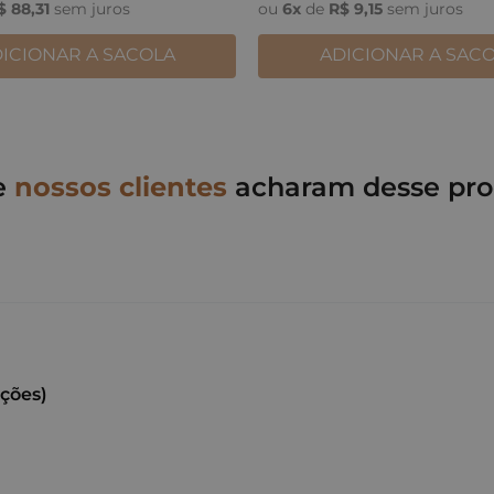
$
88
,
31
sem juros
ou
6
x
de
R$
9
,
15
sem juros
ICIONAR A SACOLA
ADICIONAR A SAC
e
nossos clientes
acharam desse pro
ações)