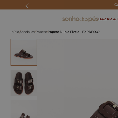
G
ERMOS MAIS BUSCADOS
BAZAR AT
rasteira
Sandálias
Papete
Papete Dupla Fivela - EXPRESSO
papete
tenis
bolsa
bota