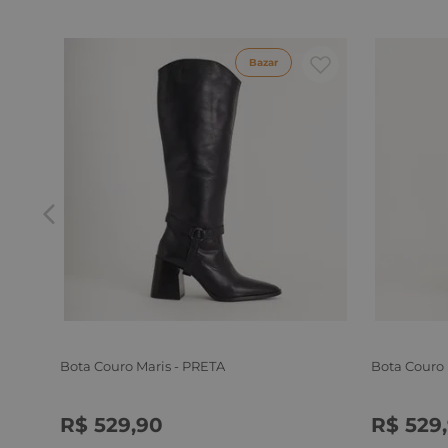
Bazar
Bota Couro Maris - PRETA
Bota Couro
R$
529
,
90
R$
529
,
34
35
36
37
38
39
34
35
3