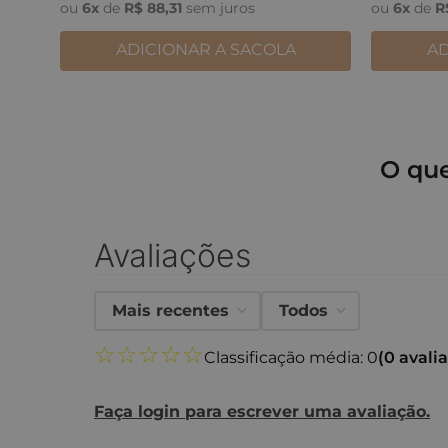
ou
6
x
de
R$
88
,
31
sem juros
ou
6
x
de
R
ADICIONAR A SACOLA
AD
O qu
Avaliações
Mais recentes
Todos
☆
☆
☆
☆
☆
Classificação média: 0
(0 avali
Faça login para escrever uma avaliação.