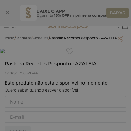
Ganhe 10% OFF na coleção utilizando o código do seu vendedor*
S
BAIXE O APP
BAIXAR
E garanta
15% OFF
na
primeira compra
0
Sandálias
Rasteiras
Rasteira Recortes Pesponto - AZALEIA
Clique
para dar zoom.
Rasteira Recortes Pesponto - AZALEIA
Código
:
398321344
Este produto não está disponível no momento
Quero saber quando estiver disponível
ENVIAR