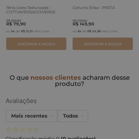
Tênis Listra Texturizada -
Coturno Érika - PRETA
COTTON/ROSADO/VERDE
ERVA
R$
189
,
90
R$
179
,
90
R$
79
,
90
R$
149
,
90
ou
6
x
de
R$
13
,
31
sem juros
ou
6
x
de
R$
24
,
98
sem juros
ADICIONAR A SACOLA
ADICIONAR A SACOLA
O que
nossos clientes
acharam desse
produto?
Avaliações
Mais recentes
Todos
☆
☆
☆
☆
☆
Classificação média: 0
(0 avaliações)