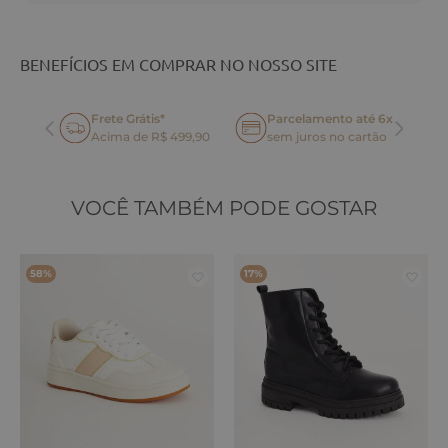
BENEFÍCIOS EM COMPRAR NO NOSSO SITE
Frete Grátis*
Parcelamento até 6x
oca
Acima de R$ 499,90
sem juros no cartão
VOCÊ TAMBÉM PODE GOSTAR
58%
17%