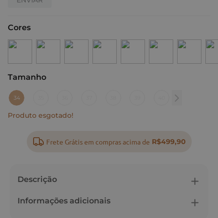
Cores
Tamanho
:
34
34
35
36
37
38
39
40
Produto esgotado!
Frete Grátis em compras acima de
R$499,90
Descrição
Informações adicionais