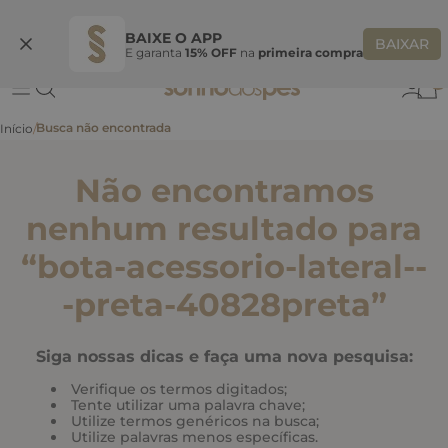
Ganhe 10% OFF
na primeira compra
S
BEMVINDASONHO
COPIAR
BAIXE O APP
BAIXAR
E garanta
15% OFF
na
primeira compra
0
Não encontramos
nenhum resultado para
“
bota-acessorio-lateral--
-preta-40828preta
”
Siga nossas dicas e faça uma nova pesquisa:
Verifique os termos digitados;
Tente utilizar uma palavra chave;
Utilize termos genéricos na busca;
Utilize palavras menos específicas.