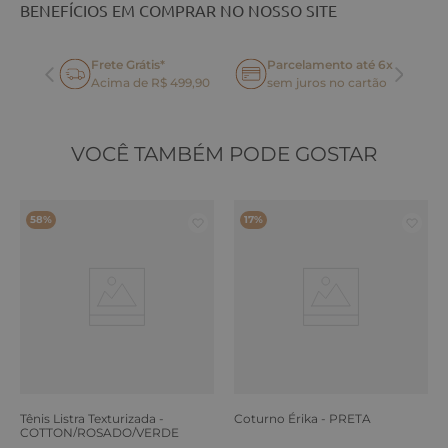
BENEFÍCIOS EM COMPRAR NO NOSSO SITE
Frete Grátis*
Parcelamento até 6x
oca
Acima de R$ 499,90
sem juros no cartão
VOCÊ TAMBÉM PODE GOSTAR
58%
17%
Tênis Listra Texturizada -
Coturno Érika - PRETA
COTTON/ROSADO/VERDE
ERVA