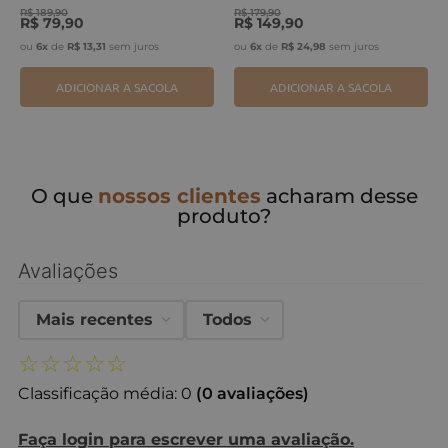
R$
189
,
90
R$
179
,
90
R$
79
,
90
R$
149
,
90
ou
6
x
de
R$
13
,
31
sem juros
ou
6
x
de
R$
24
,
98
sem juros
ADICIONAR A SACOLA
ADICIONAR A SACOLA
O que
nossos clientes
acharam desse
produto?
Avaliações
Mais recentes
Todos
☆
☆
☆
☆
☆
Classificação média: 0
(0 avaliações)
Faça login para escrever uma avaliação.