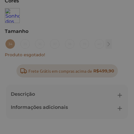
Cores
Tamanho
:
34
34
35
36
37
38
39
40
Produto esgotado!
Frete Grátis em compras acima de
R$499,90
Descrição
Informações adicionais