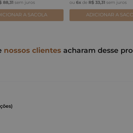
$
88
,
31
sem juros
ou
6
x
de
R$
33
,
31
sem juros
ICIONAR A SACOLA
ADICIONAR A SAC
e
nossos clientes
acharam desse pro
ações)