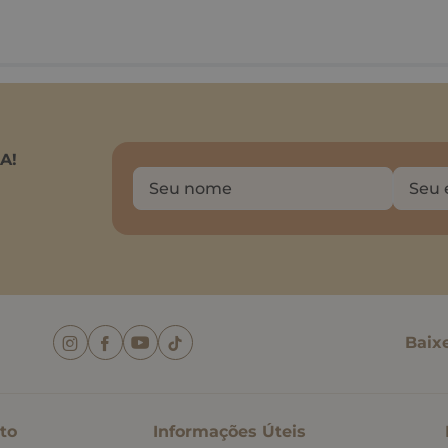
A!
Baix
to
Informações Úteis