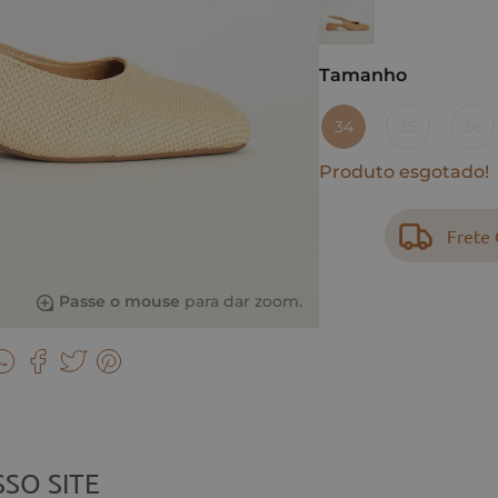
Tamanho
34
35
36
Produto esgotado!
Frete 
Passe o mouse
para dar zoom.
SO SITE