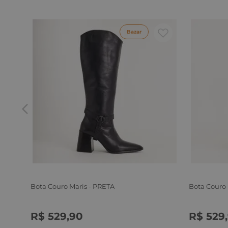
Bazar
Bota Couro Maris - PRETA
Bota Couro
R$
529
,
90
R$
529
,
34
35
36
37
38
39
34
35
3