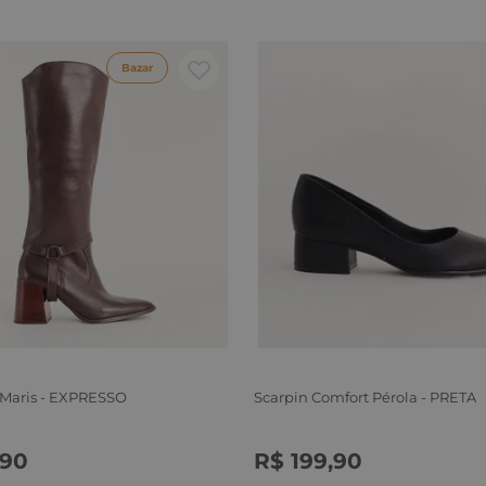
Bazar
 Maris - EXPRESSO
Scarpin Comfort Pérola - PRETA
90
R$
199
,
90
6
37
38
39
34
35
36
37
38
39
40