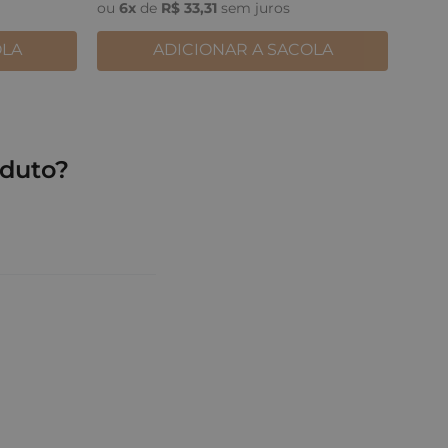
ou
6
x
de
R$
33
,
31
sem juros
OLA
ADICIONAR A SACOLA
duto?