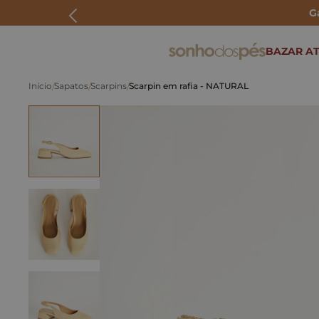
G
ERMOS MAIS BUSCADOS
BAZAR AT
rasteira
Sapatos
Scarpins
Scarpin em rafia - NATURAL
papete
tenis
bolsa
bota