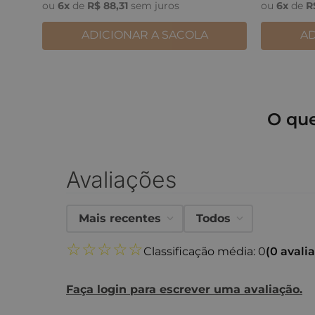
ou
6
x
de
R$
88
,
31
sem juros
ou
6
x
de
R
ADICIONAR A SACOLA
AD
O qu
Avaliações
Mais recentes
Todos
☆
☆
☆
☆
☆
Classificação média: 0
(0 avali
Faça login para escrever uma avaliação.