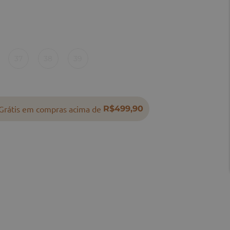
37
38
39
Grátis em compras acima de
R$499,90