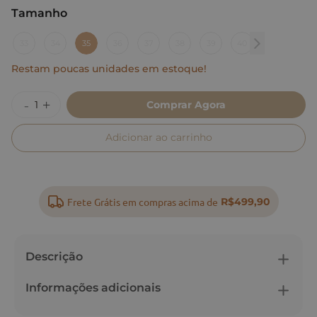
Tamanho
:
35
33
34
35
36
37
38
39
40
Restam poucas unidades em estoque!
Comprar Agora
Adicionar ao carrinho
Frete Grátis em compras acima de
R$499,90
Descrição
Informações adicionais