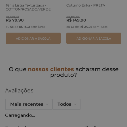
Tênis Listra Texturizada -
Coturno Érika - PRETA
COTTON/ROSADO/VERDE
ERVA
R$
189
,
90
R$
179
,
90
R$
79
,
90
R$
149
,
90
ou
6
x
de
R$
13
,
31
sem juros
ou
6
x
de
R$
24
,
98
sem juros
ADICIONAR A SACOLA
ADICIONAR A SACOLA
O que
nossos clientes
acharam desse
produto?
Avaliações
Mais recentes
Todos
Carregando…