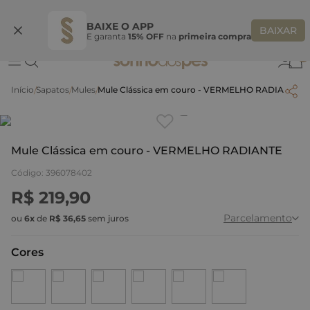
Ganhe 10% OFF na coleção utilizando o código do seu vendedor*
S
BAIXE O APP
BAIXAR
E garanta
15% OFF
na
primeira compra
0
Sapatos
Mules
Mule Clássica em couro - VERMELHO RADIANTE
Clique
para dar zoom.
Mule Clássica em couro - VERMELHO RADIANTE
Código
:
396078402
R$
219
,
90
Parcelamento
ou
6
x
de
R$
36
,
65
sem juros
Cores