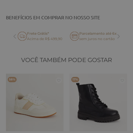
BENEFÍCIOS EM COMPRAR NO NOSSO SITE
Frete Grátis*
Parcelamento até 6x
oca
Acima de R$ 499,90
sem juros no cartão
VOCÊ TAMBÉM PODE GOSTAR
58%
17%