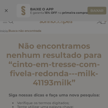
Ganhe 10% OFF
na primeira compra
S
BEMVINDASONHO
COPIAR
BAIXE O APP
BAIXAR
E garanta
15% OFF
na
primeira compra
0
Não encontramos
nenhum resultado para
“
cinto-em-tresse-com-
fivela-redonda---milk-
41193milk
”
Siga nossas dicas e faça uma nova pesquisa:
Verifique os termos digitados;
Tente utilizar uma palavra chave;