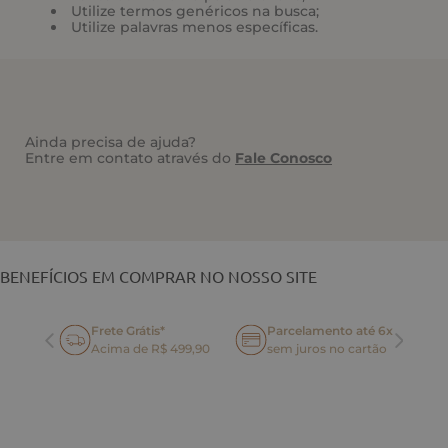
Utilize termos genéricos na busca;
Utilize palavras menos específicas.
Ainda precisa de ajuda?
Entre em contato através do
Fale Conosco
VOCÊ TAMBÉM PODE GOSTAR
BENEFÍCIOS EM COMPRAR NO NOSSO SITE
Frete Grátis*
Parcelamento até 6x
oca
Acima de R$ 499,90
sem juros no cartão