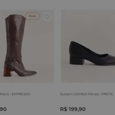
Bazar
 Maris - EXPRESSO
Scarpin Comfort Pérola - PRETA
90
R$
199
,
90
6
37
38
39
34
35
36
37
38
39
40