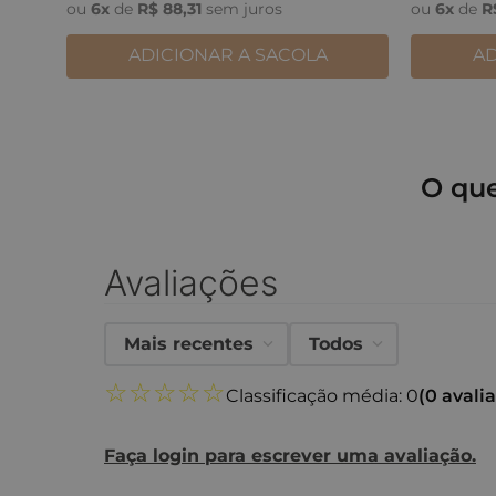
ou
6
x
de
R$
88
,
31
sem juros
ou
6
x
de
R
ADICIONAR A SACOLA
AD
O qu
Avaliações
Mais recentes
Todos
☆
☆
☆
☆
☆
Classificação média: 0
(0 avali
Faça login para escrever uma avaliação.