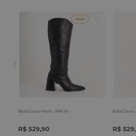
Bazar
Bota Couro Maris - PRETA
Bota Couro
R$
529
,
90
R$
529
,
34
35
36
37
38
39
34
35
3