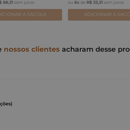
$
88
,
31
sem juros
ou
6
x
de
R$
33
,
31
sem juros
ICIONAR A SACOLA
ADICIONAR A SAC
e
nossos clientes
acharam desse pro
ações)