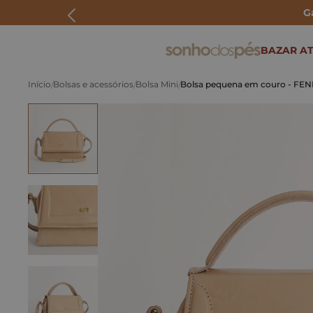
G
ERMOS MAIS BUSCADOS
BAZAR AT
rasteira
Bolsas e acessórios
Bolsa Mini
Bolsa pequena em couro - FEN
papete
tenis
bolsa
bota