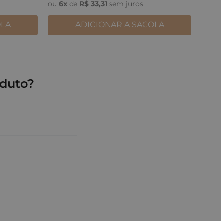
ou
6
x
de
R$
33
,
31
sem juros
OLA
ADICIONAR A SACOLA
duto?