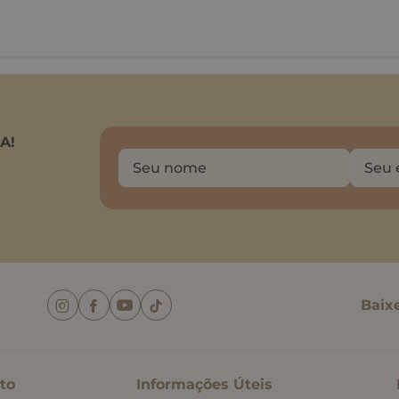
A!
Baix
to
Informações Úteis