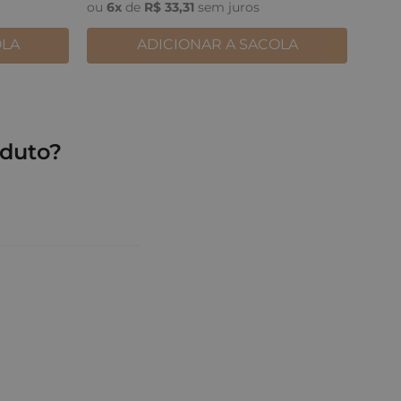
ou
6
x
de
R$
33
,
31
sem juros
OLA
ADICIONAR A SACOLA
duto?