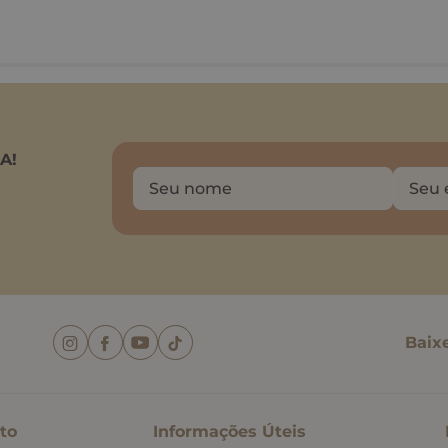
A!
Baix
to
Informações Úteis