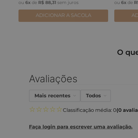
ou
6
x
de
R$
88
,
31
sem juros
ou
6
x
de
R
ADICIONAR A SACOLA
AD
O qu
Avaliações
Mais recentes
Todos
☆
☆
☆
☆
☆
Classificação média: 0
(0 avali
Faça login para escrever uma avaliação.