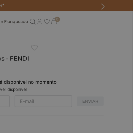
r*
0
um Franqueado
os - FENDI
tá disponível no momento
ver disponível
ENVIAR