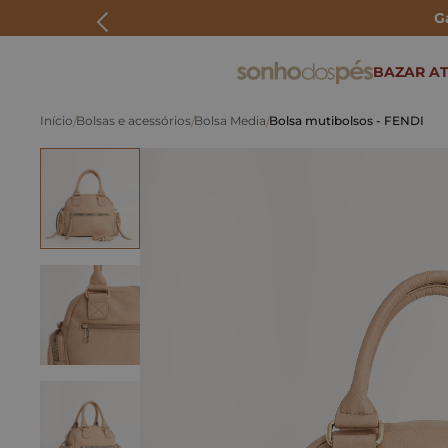
G
ERMOS MAIS BUSCADOS
BAZAR AT
rasteira
Bolsas e acessórios
Bolsa Media
Bolsa mutibolsos - FENDI
papete
tenis
bolsa
bota