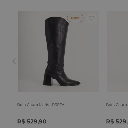
Bazar
Bota Couro Maris - PRETA
Bota Couro
R$
529
,
90
R$
529
,
34
35
36
37
38
39
34
35
3