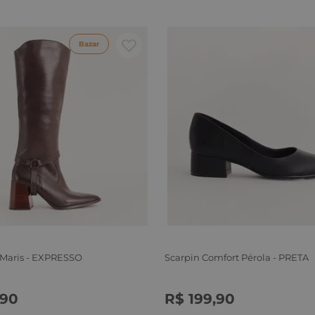
Bazar
 Maris - EXPRESSO
Scarpin Comfort Pérola - PRETA
90
R$
199
,
90
6
37
38
39
34
35
36
37
38
39
40