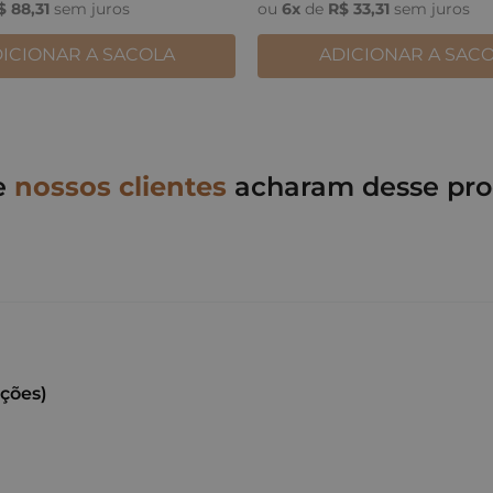
$
88
,
31
sem juros
ou
6
x
de
R$
33
,
31
sem juros
ICIONAR A SACOLA
ADICIONAR A SAC
e
nossos clientes
acharam desse pro
ações)