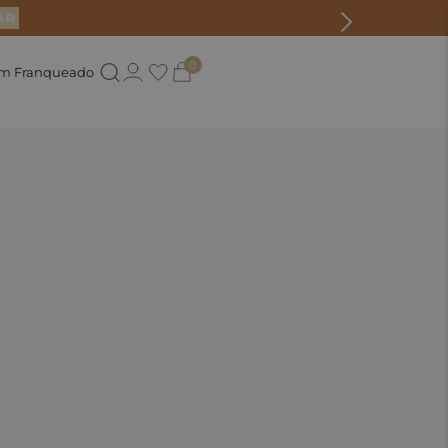
AR
0
um Franqueado