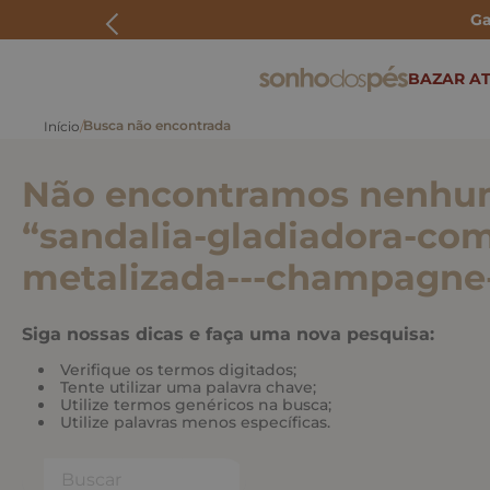
Ga
ERMOS MAIS BUSCADOS
BAZAR AT
rasteira
papete
Não encontramos nenhum
tenis
bolsa
“
sandalia-gladiadora-com
bota
metalizada---champagn
Siga nossas dicas e faça uma nova pesquisa:
Verifique os termos digitados;
Tente utilizar uma palavra chave;
Utilize termos genéricos na busca;
Utilize palavras menos específicas.
Buscar