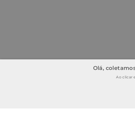
Olá, coletamos
Ao clicar
BAIXE O APP
BAIXAR
E garanta
15% OFF
na
primeira
compra