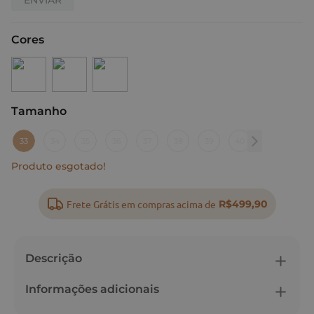
Cores
Tamanho
:
33
33
34
35
36
37
38
39
40
Produto esgotado!
Frete Grátis em compras acima de
R$499,90
Descrição
Informações adicionais