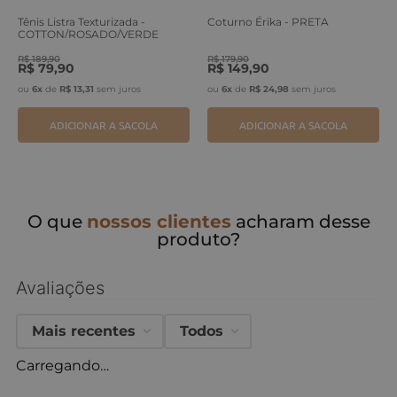
Tênis Listra Texturizada -
Coturno Érika - PRETA
COTTON/ROSADO/VERDE
ERVA
R$
189
,
90
R$
179
,
90
R$
79
,
90
R$
149
,
90
ou
6
x
de
R$
13
,
31
sem juros
ou
6
x
de
R$
24
,
98
sem juros
ADICIONAR A SACOLA
ADICIONAR A SACOLA
O que
nossos clientes
acharam desse
produto?
Avaliações
Mais recentes
Todos
Carregando…