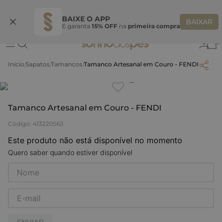
Ganhe 10% OFF na coleção utilizando o código do seu vendedor*
S
BAIXE O APP
BAIXAR
E garanta
15% OFF
na
primeira compra
0
Sapatos
Tamancos
Tamanco Artesanal em Couro - FENDI
Clique
para dar zoom.
Tamanco Artesanal em Couro - FENDI
Código
:
413220563
Este produto não está disponível no momento
Quero saber quando estiver disponível
ENVIAR